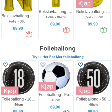
Kjøp
Bokstavballong - Bokstav T - Gull
Bokstavballong - Bokstav U - Gull
Bokstavballong - Bokstav N - Gull
Folie - 86cm
Folie - 86cm
Folie - 86cm
89,90
89,90
89,90
Folieballong
Trykk Her For Mer folieballong
Kjøp
Kjøp
Kjøp
Folieballong - Fotball
Folieballong - 18 År - Sort & Sølv
Folieballong - 50-årsdag Sort Glitz
46cm
46cm
46cm
69,90
69,90
69,90