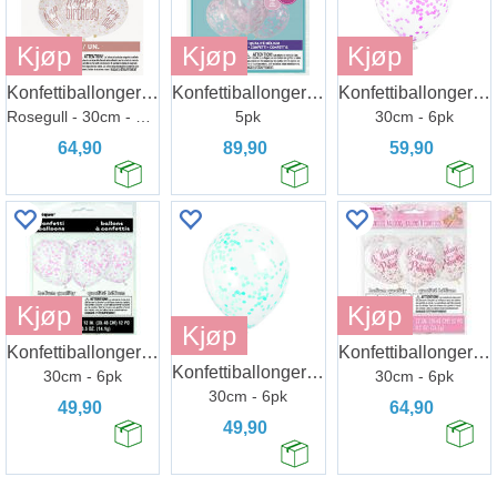
Kjøp
Kjøp
Kjøp
Konfettiballonger - "Happy Birthday"
Konfettiballonger - Rosa Hjerter
Konfettiballonger - Rosa
Rosegull - 30cm - 6pk
5pk
30cm - 6pk
64,90
89,90
59,90
Kjøp
Kjøp
Kjøp
Konfettiballonger - Lys Rosa
Konfettiballonger - Bursdag Prinsesse
Konfettiballonger - Lys Blå
30cm - 6pk
30cm - 6pk
30cm - 6pk
49,90
64,90
49,90