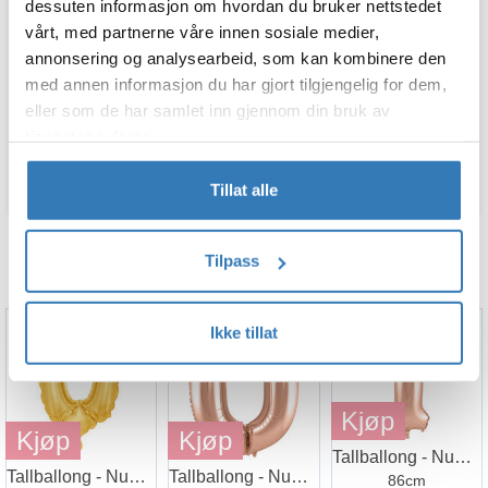
dessuten informasjon om hvordan du bruker nettstedet
vårt, med partnerne våre innen sosiale medier,
annonsering og analysearbeid, som kan kombinere den
med annen informasjon du har gjort tilgjengelig for dem,
eller som de har samlet inn gjennom din bruk av
tjenestene deres.
Konfettiballong
Ballongbue
Tillat alle
Tallballong
Tilpass
Trykk Her For Flere Tallballonger
Ikke tillat
Kjøp
Kjøp
Kjøp
Tallballong - Nummer 1 - Rosegull
Tallballong - Nummer 0 - Gull
Tallballong - Nummer 0 - Rosegull
86cm