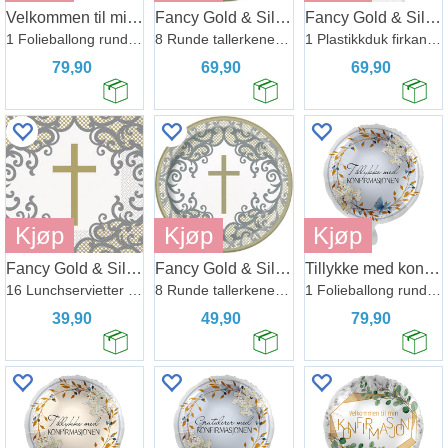
Velkommen til min store dag - Grønn
Fancy Gold & Silver Cross
Fancy Gold & Silver Cross
1 Folieballong rund - 17" - (43cm)
8 Runde tallerkener i papp - 23cm
1 Plastikkduk firkantet - 137x214cm
79,90
69,90
69,90
Kjøp
Kjøp
Kjøp
Fancy Gold & Silver Cross
Fancy Gold & Silver Cross
Tillykke med konfirmajsonen - Blå
16 Lunchservietter - 33x33cm
8 Runde tallerkener i papp - 18cm
1 Folieballong rund - 17" - (43cm)
39,90
49,90
79,90