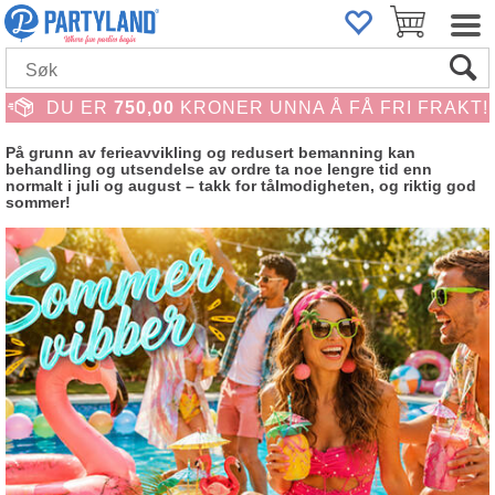
DU ER
750,00
KRONER UNNA Å FÅ FRI FRAKT!
På grunn av ferieavvikling og redusert bemanning kan
behandling og utsendelse av ordre ta noe lengre tid enn
normalt i juli og august – takk for tålmodigheten, og riktig god
sommer!