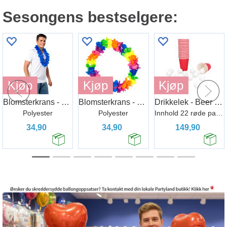
Sesongens bestselgere:
Kjøp
Kjøp
Kjøp
Blomsterkrans - Neon Blå
Blomsterkrans - Deluxe - Regnbue
Drikkelek - Beer pong
Polyester
Polyester
Innhold 22 røde pappkopper, 15 baller
34,90
34,90
149,90