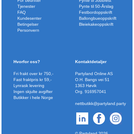
For bedrifter
Pynte til Jobbfest
Tjenester
Pynte til 50-Årslag
FAQ
Festbordoppskrift
Kundesenter
Ballongbueoppskrift
Betingelser
Bleiekakeoppskrift
Personvern
Hvorfor oss?
Kontaktdetaljer
Fri frakt over kr 750,-
Partyland Online AS
Fast fraktpris kr 59,-
O.H. Bangs vei 51
Lynrask levering
1363 Høvik
Ingen skjulte avgifter
Org. 916957041
Butikker i hele Norge
nettbutikk@partyland.party
© Partyland 2026