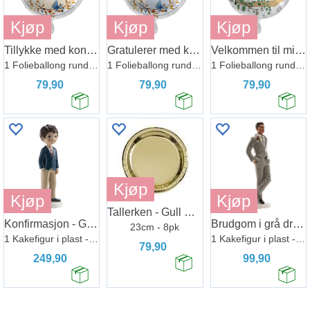
Kjøp
Kjøp
Kjøp
Tillykke med konfirmajsonen - Gylden
Gratulerer med konfirmajsonen - Gylden
Velkommen til min Konfirmasjon - Grønn
1 Folieballong rund - 17" - (43cm)
1 Folieballong rund - 17" - (43cm)
1 Folieballong rund - 17" - (43cm)
79,90
79,90
79,90
Kjøp
Kjøp
Kjøp
Tallerken - Gull Metallic
Konfirmasjon - Gutt med rødt slips
Brudgom i grå dress - Kaketopp
23cm - 8pk
1 Kakefigur i plast - 16cm
1 Kakefigur i plast - 16cm
79,90
249,90
99,90