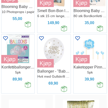
Kjøp
Kjøp
Blooming Baby Boy
Smell Bon-Bon lys blå/sølv m/sløyfe 2ass
Blooming Baby Boy
10 Photoprops i papir
6 stk 15 cm lange, med knall,vits & hatt
80 stk Bordkonfetti i papir
55,00
149,90
35,00
Kjøp
Kjøp
Kjøp
Konfettiballonger - Rosa Hjerter
Kaketopper Pinne - Baby Boy - Babyshower
Ballonger - "Baby Shower"
5pk
5pk
Hvit med Gullskrift - 30cm - 5pk
89,90
39,90
69,90