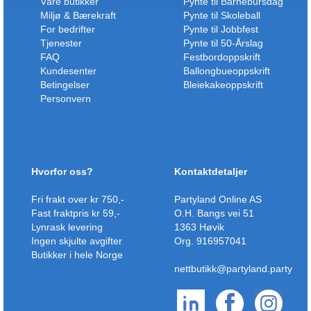
Våre butikker
Pynte til Barnebursdag
Miljø & Bærekraft
Pynte til Skoleball
For bedrifter
Pynte til Jobbfest
Tjenester
Pynte til 50-Årslag
FAQ
Festbordoppskrift
Kundesenter
Ballongbueoppskrift
Betingelser
Bleiekakeoppskrift
Personvern
Hvorfor oss?
Kontaktdetaljer
Fri frakt over kr 750,-
Partyland Online AS
Fast fraktpris kr 59,-
O.H. Bangs vei 51
Lynrask levering
1363 Høvik
Ingen skjulte avgifter
Org. 916957041
Butikker i hele Norge
nettbutikk@partyland.party