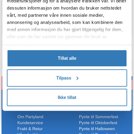
Legg i ønskeliste
mediefunksjoner og for å analysere trafikken vår. Vi deler
dessuten informasjon om hvordan du bruker nettstedet
På lager
vårt, med partnerne våre innen sosiale medier,
annonsering og analysearbeid, som kan kombinere den
med annen informasjon du har gjort tilgjengelig for dem,
eller som de har samlet inn gjennom din bruk av
tjenestene deres.
TEKNISK INFO
Tillat alle
Merke
Boland
Tilpass
Ikke tillat
Informasjon
Festhjelpen
Om Partyland
Pynte til Sommerfest
Kundeservice
Pynte til Oktoberfest
Frakt & Retur
Pynte til Halloween