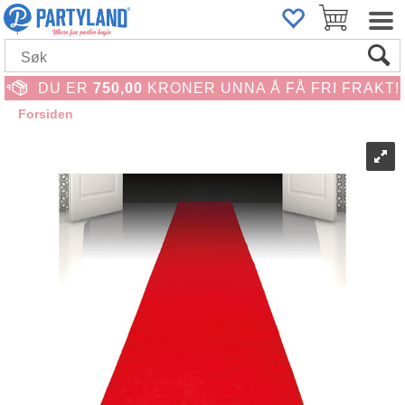
DU ER
750,00
KRONER UNNA Å FÅ FRI FRAKT!
Forsiden