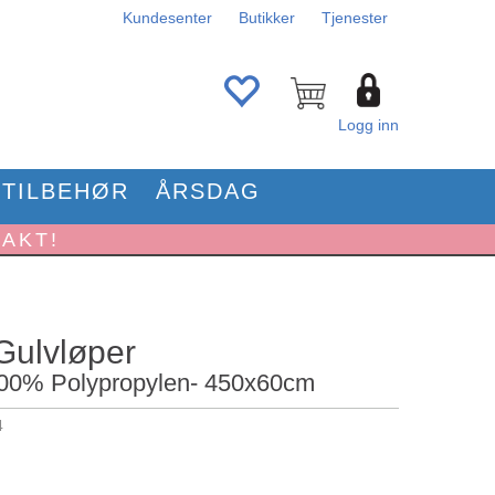
Kundesenter
Butikker
Tjenester
Logg inn
TILBEHØR
ÅRSDAG
RAKT!
 Gulvløper
100% Polypropylen- 450x60cm
4