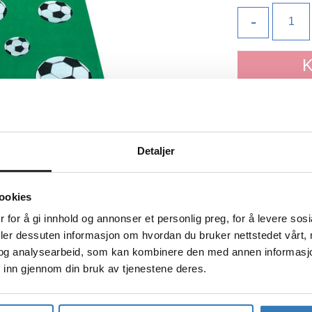
-
K
Legg 
Detaljer
På lager
ookies
 for å gi innhold og annonser et personlig preg, for å levere sos
deler dessuten informasjon om hvordan du bruker nettstedet vårt,
og analysearbeid, som kan kombinere den med annen informasjon d
 inn gjennom din bruk av tjenestene deres.
TEKNISK INFO