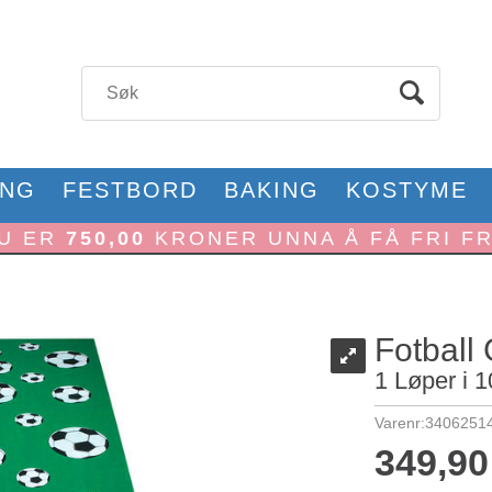
ONG
FESTBORD
BAKING
KOSTYME
U ER
750,00
KRONER UNNA Å FÅ FRI F
Fotball
1 Løper i 
Varenr:
3406251
349,90