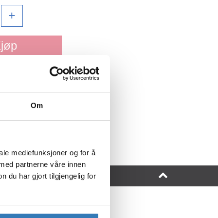
+
jøp
i ønskeliste
Om
iale mediefunksjoner og for å
 med partnerne våre innen
u har gjort tilgjengelig for