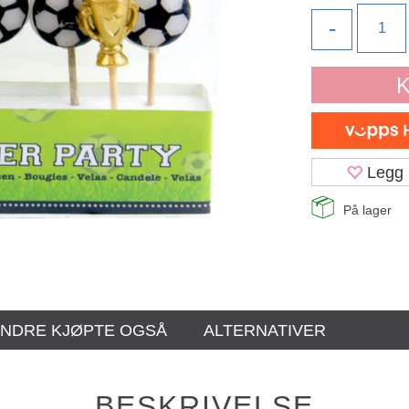
-
K
Legg 
På lager
NDRE KJØPTE OGSÅ
ALTERNATIVER
BESKRIVELSE