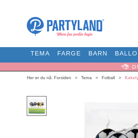
TEMA
FARGE
BARN
BALL
D
Her er du nå:
Forsiden
>
Tema
>
Fotball
>
Kakely