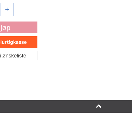
+
jøp
i ønskeliste