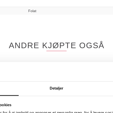
Folat
ANDRE KJØPTE OGSÅ
Detaljer
ookies
 for å gi innhold og annonser et personlig preg, for å levere sos