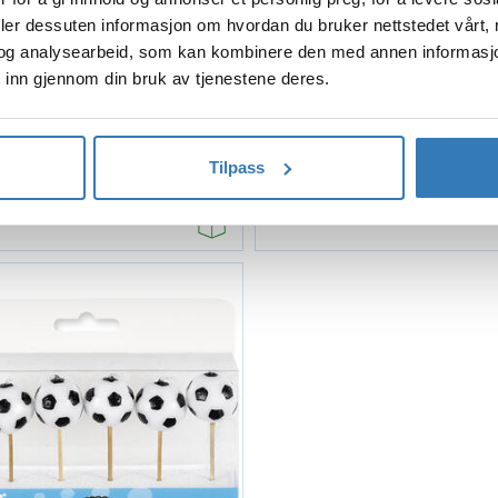
deler dessuten informasjon om hvordan du bruker nettstedet vårt,
og analysearbeid, som kan kombinere den med annen informasjon d
 inn gjennom din bruk av tjenestene deres.
øp
Kjøp
ekorasjon - Fotballkamp
Kakelys - Nummer 5 - Glitt
Plast - 10 pk
7cm
Tilpass
99,90
44,90