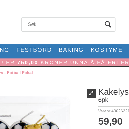
ONG
FESTBORD
BAKING
KOSTYME
U ER
750,00
KRONER UNNA Å FÅ FRI F
s - Fotball Pokal
Kakelys 
6pk
Varenr:
4002622
59,90