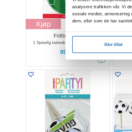
analysere trafikken vår. Vi 
sosiale medier, annonsering 
dem, eller som de har samlet
Kjøp
Kj
Fotballbane
Kaked
1 Spiselig kakeskilt - sukkerfri - 20cm
Ikke tillat
89,90