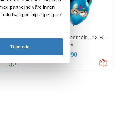
 med partnerne våre innen
u har gjort tilgjengelig for
er Gull
Ballongbukett - Superhelt - 12 Ballonger
30cm
Tillat alle
149,90