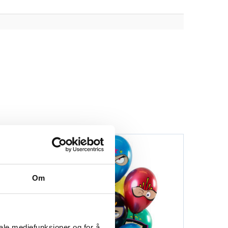
Om
iale mediefunksjoner og for å