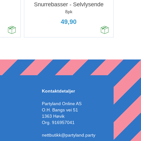
Snurrebasser - Selvlysende
8pk
49,90
Kontaktdetaljer
Partyland Online AS
O.H. Bangs vei 51
1363 Høvik
Org. 916957041
nettbutikk@partyland.party