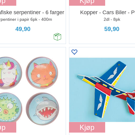
øp
Kjøp
fiske serpentiner - 6 farger
Kopper - Cars Biler - 
pentiner i papir 6pk - 400m
2dl - 8pk
49,90
59,90
øp
Kjøp