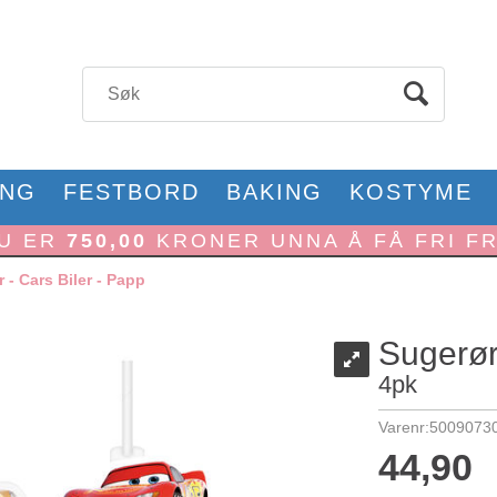
ONG
FESTBORD
BAKING
KOSTYME
U ER
750,00
KRONER UNNA Å FÅ FRI F
 - Cars Biler - Papp
Sugerør
4pk
Varenr:
5009073
44,90