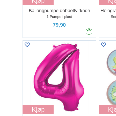
Kjøp
Kj
Ballongpumpe dobbeltvirknde
Hologra
1 Pumpe i plast
Ser
79,90
Kjøp
Kj