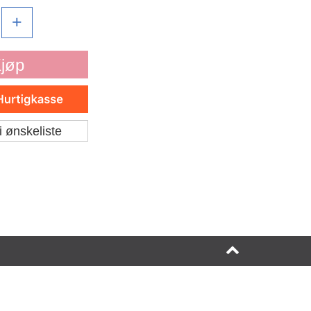
+
jøp
i ønskeliste