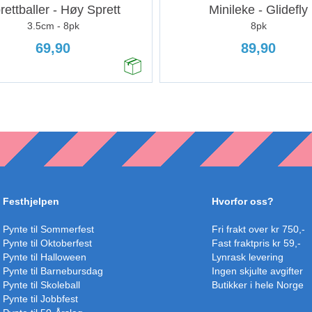
rettballer - Høy Sprett
Minileke - Glidefly
3.5cm - 8pk
8pk
69,90
89,90
Festhjelpen
Hvorfor oss?
Pynte til Sommerfest
Fri frakt over kr 750,-
Pynte til Oktoberfest
Fast fraktpris kr 59,-
Pynte til Halloween
Lynrask levering
Pynte til Barnebursdag
Ingen skjulte avgifter
Pynte til Skoleball
Butikker i hele Norge
Pynte til Jobbfest