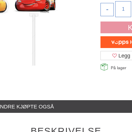
-
K
Legg 
På lager
NDRE KJØPTE OGSÅ
BESKRIVELSE