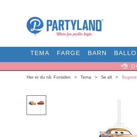
TEMA
FARGE
BARN
BALL
D
Her er du nå:
Forsiden
>
Tema
>
Se alt
>
Sugerør