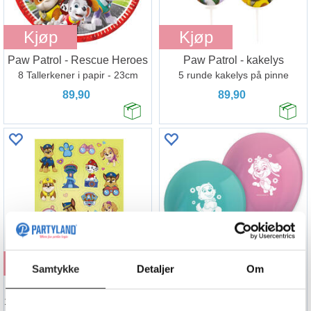
Kjøp
Kjøp
Paw Patrol - Rescue Heroes
Paw Patrol - kakelys
8 Tallerkener i papir - 23cm
5 runde kakelys på pinne
89,90
89,90
Kjøp
Kjøp
Samtykke
Detaljer
Om
Paw Patrol
Paw Patrol - Skye And Everest
1 Ark med spiselig kakedekor - sukkerfri
8 Gummiballonger med trykk - 30cm