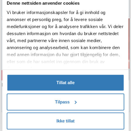
Denne nettsiden anvender cookies
89,90
94,90
Vi bruker informasjonskapsler for å gi innhold og
annonser et personlig preg, for å levere sosiale
mediefunksjoner og for å analysere trafikken vår. Vi deler
dessuten informasjon om hvordan du bruker nettstedet
vårt, med partnerne våre innen sosiale medier,
annonsering og analysearbeid, som kan kombinere den
med annen informasjon du har gjort tilgjengelig for dem,
eller som de har samlet inn gjennom din bruk av
tjenestene deres.
Kjøp
Kjøp
Tillat alle
Paw Patrol - Skye And Everest
Papirservietter - Paw Patrol Action
1 Flaggbanner (9 flagg)
33cm - 20pk
59,90
59,90
Tilpass
Ikke tillat
TILBEHØR