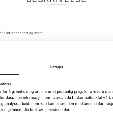
t eller annen fest og moro.
yshower, merkedager, temafest og alt i mellom. Festbutikk på nett og i vå
Detaljer
TEKNISK INFO
ookies
 for å gi innhold og annonser et personlig preg, for å levere sos
deler dessuten informasjon om hvordan du bruker nettstedet vårt,
og analysearbeid, som kan kombinere den med annen informasjon d
Riethmüller
 inn gjennom din bruk av tjenestene deres.
Rød