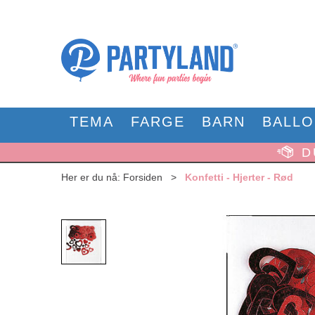
TEMA
FARGE
BARN
BALL
D
Her er du nå:
Forsiden
>
Konfetti - Hjerter - Rød