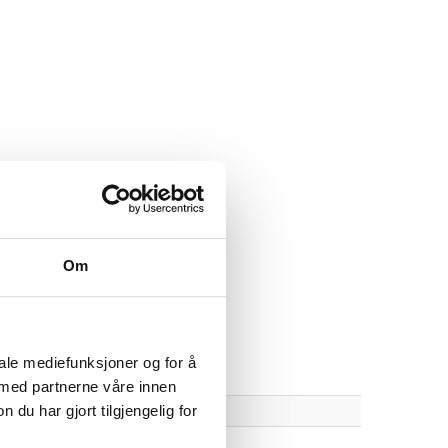
re butikker i hele Norge.
Om
iale mediefunksjoner og for å
 med partnerne våre innen
u har gjort tilgjengelig for