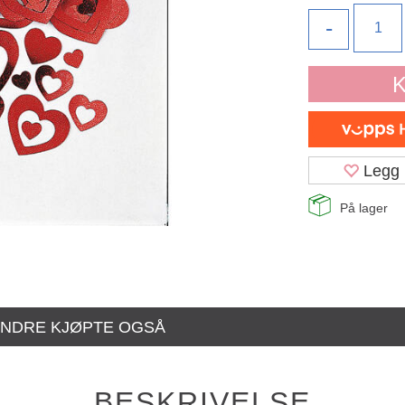
-
K
Legg 
På lager
NDRE KJØPTE OGSÅ
BESKRIVELSE