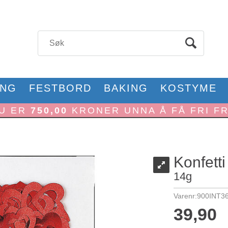
ONG
FESTBORD
BAKING
KOSTYME
U ER
750,00
KRONER UNNA Å FÅ FRI F
Konfetti
14g
Varenr:
900INT3
39,90