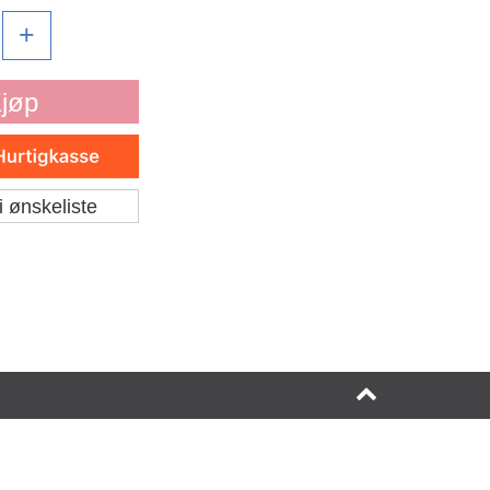
+
jøp
i ønskeliste