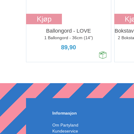
Kjøp
Kj
Ballongord - LOVE
1 Ballongord - 36cm (14")
2 Boksta
89,90
Informasjon
Om Partyland
Kundeservice