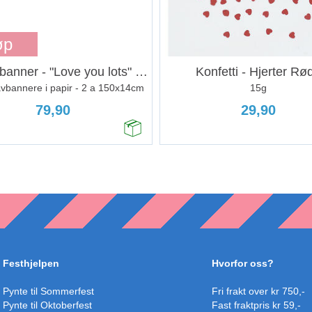
øp
Bokstavbanner - "Love you lots" - "XOXO"
Konfetti - Hjerter Rø
vbannere i papir - 2 a 150x14cm
15g
79,90
29,90
Festhjelpen
Hvorfor oss?
Pynte til Sommerfest
Fri frakt over kr 750,-
Pynte til Oktoberfest
Fast fraktpris kr 59,-