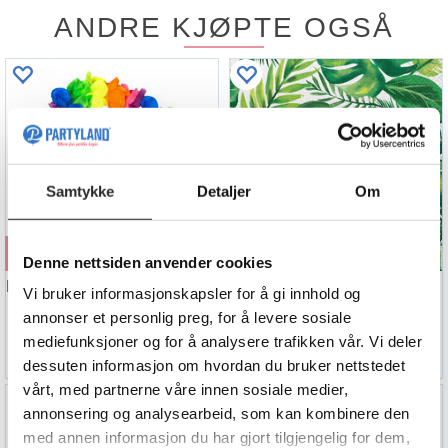
ANDRE KJØPTE OGSÅ
Samtykke
Detaljer
Om
Kjøp
Kjøp
Denne nettsiden anvender cookies
Blomsterkrans - Deluxe - Regnbue
Papirservietter - Palme Luau
Vi bruker informasjonskapsler for å gi innhold og
Polyester
33cm - 16pk
annonser et personlig preg, for å levere sosiale
34,90
39,90
mediefunksjoner og for å analysere trafikken vår. Vi deler
dessuten informasjon om hvordan du bruker nettstedet
vårt, med partnerne våre innen sosiale medier,
annonsering og analysearbeid, som kan kombinere den
med annen informasjon du har gjort tilgjengelig for dem,