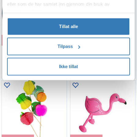
eller som de har samlet inn gjennom din bruk av
tjenestene deres.
Tillat alle
Kjøp
Kjøp
Tilpass
Tallerkener - Palme Luau
Godteposer - Safari - Plast
23cm - 8pk
22x18cm - 8pk
69,90
29,90
Ikke tillat