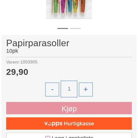
Papirparasoller
10pk
Varenr:
1003905
29,90
-
+
Kjøp