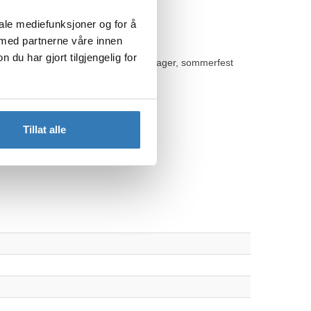
iale mediefunksjoner og for å
 med partnerne våre innen
u har gjort tilgjengelig for
8 deler. Perfekt til babyshower, bursdager, sommerfest
Tillat alle