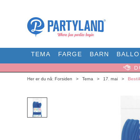
TEMA
FARGE
BARN
BALL
D
Her er du nå:
Forsiden
>
Tema
>
17. mai
>
Besti