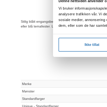
Denne nettsiden anvender c
Vi bruker informasjonskapsler
analysere trafikken vår. Vi 
sosiale medier, annonsering 
Stilig blått engangsbestikk som setter farge på borddekki
dem, eller som de har samlet
eller blå temafester. Lett, solid og klar for party så det e
Ikke tillat
Merke
Mønster
Standardfarger
Unique - Standardfarger