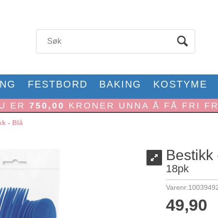
ONG
FESTBORD
BAKING
KOSTYME
U ER
750,00
KRONER UNNA Å FÅ FRI F
kk - Blå
Bestikk 
18pk
Varenr:
1003949
49,90