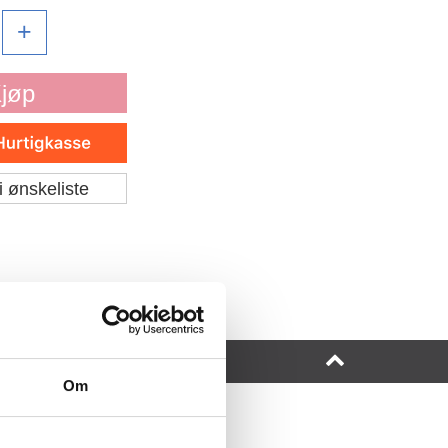
+
jøp
i ønskeliste
Om