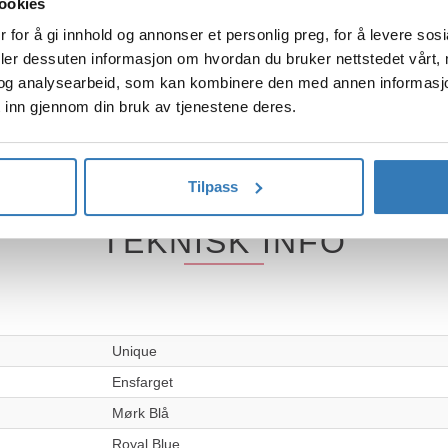
ookies
 for å gi innhold og annonser et personlig preg, for å levere sos
deler dessuten informasjon om hvordan du bruker nettstedet vårt,
og analysearbeid, som kan kombinere den med annen informasjon d
ngen! Pakken inneholder 6 gafler, 6 kniver og 6 skjeer som blir totalt 1
 inn gjennom din bruk av tjenestene deres.
r bare å dekke på og feire!
Tilpass
TEKNISK INFO
Unique
Ensfarget
Mørk Blå
Royal Blue