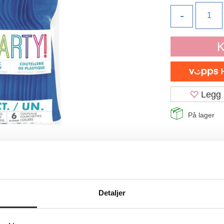
-
K
Legg 
På lager
Detaljer
BESKRIVELSE