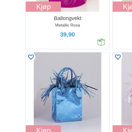
Kjøp
Kj
Ballongvekt
Metallic Rosa
39,90
Kjøp
Kj