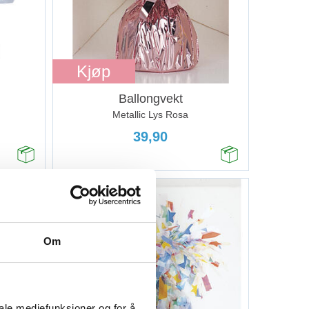
Kjøp
Ballongvekt
Metallic Lys Rosa
39,90
Om
iale mediefunksjoner og for å