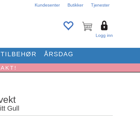
Kundesenter
Butikker
Tjenester
Logg inn
TILBEHØR
ÅRSDAG
RAKT!
vekt
tt Gull