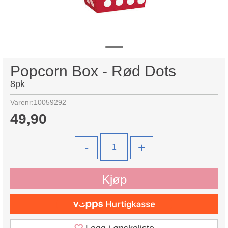
Popcorn Box - Rød Dots
8pk
Varenr:
10059292
49,90
-
+
Kjøp