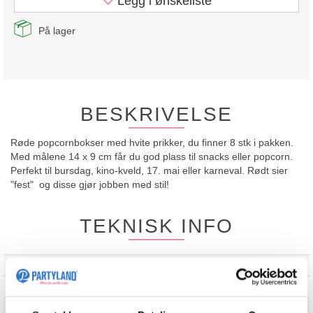
Legg i ønskeliste
På lager
BESKRIVELSE
Røde popcornbokser med hvite prikker, du finner 8 stk i pakken.
Med målene 14 x 9 cm får du god plass til snacks eller popcorn.
Perfekt til bursdag, kino-kveld, 17. mai eller karneval. Rødt sier
"fest" og disse gjør jobben med stil!
TEKNISK INFO
Merke
Unique
Standardfarger
Rød
Størrelse cm/m
13,5x9,5x6,5cm