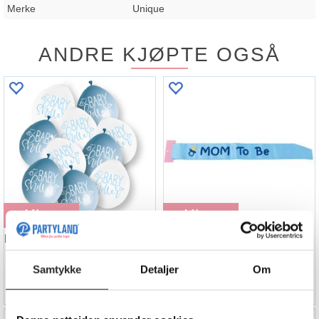
Merke
Unique
ANDRE KJØPTE OGSÅ
Kjøp
Kjøp
Ballonger - "Baby Shower" - Blå og Hvit
"Mom to be" - Blå
25cm - 10pk
1 Ordensbånd i sateng - 78x9cm
Samtykke
Detaljer
Om
44,90
99,90