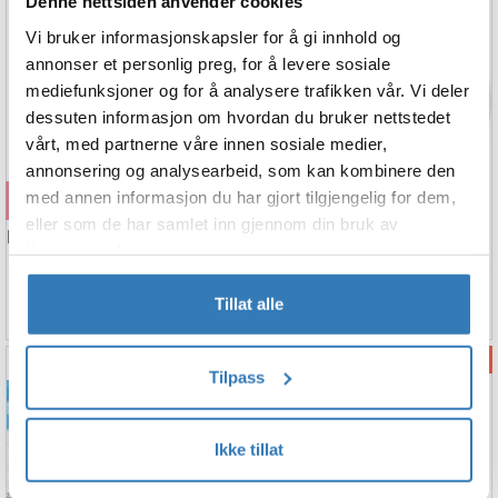
Denne nettsiden anvender cookies
Vi bruker informasjonskapsler for å gi innhold og
annonser et personlig preg, for å levere sosiale
mediefunksjoner og for å analysere trafikken vår. Vi deler
dessuten informasjon om hvordan du bruker nettstedet
vårt, med partnerne våre innen sosiale medier,
annonsering og analysearbeid, som kan kombinere den
Kjøp
Kjøp
med annen informasjon du har gjort tilgjengelig for dem,
eller som de har samlet inn gjennom din bruk av
Kopper - "Baby Shower" - Blå Hjerter
Blue Hearts Baby Shower
tjenestene deres.
2.5dl - 8pk
8 Plastfrie tallerkener i papp - 23cm
49,90
69,90
Tillat alle
Tilpass
Ikke tillat