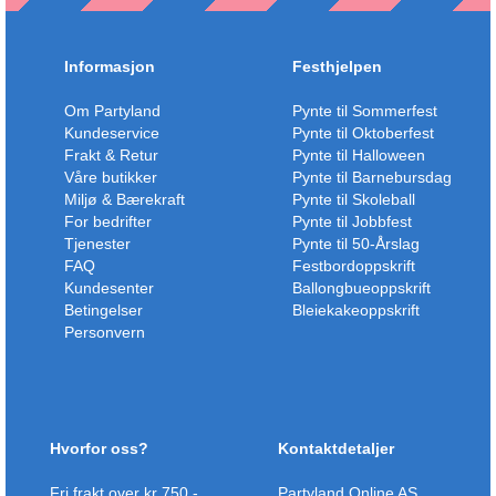
Informasjon
Festhjelpen
Om Partyland
Pynte til Sommerfest
Kundeservice
Pynte til Oktoberfest
Frakt & Retur
Pynte til Halloween
Våre butikker
Pynte til Barnebursdag
Miljø & Bærekraft
Pynte til Skoleball
For bedrifter
Pynte til Jobbfest
Tjenester
Pynte til 50-Årslag
FAQ
Festbordoppskrift
Kundesenter
Ballongbueoppskrift
Betingelser
Bleiekakeoppskrift
Personvern
Hvorfor oss?
Kontaktdetaljer
Fri frakt over kr 750,-
Partyland Online AS