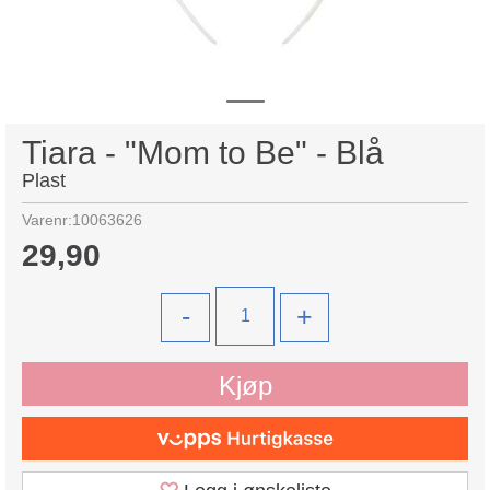
Tiara - "Mom to Be" - Blå
Plast
Varenr:
10063626
29,90
-
+
Kjøp