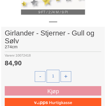
Girlander - Stjerner - Gull og
Sølv
274cm
Varenr:
10072418
84,90
-
+
Kjøp