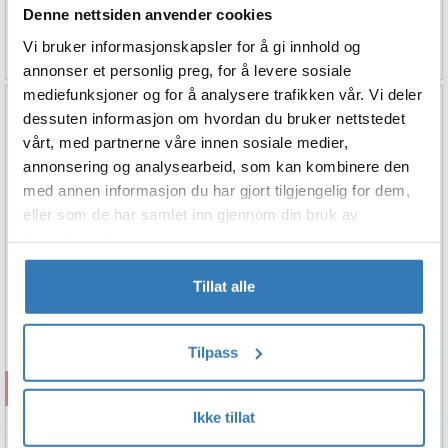
Rosegull - 81cm
Denne nettsiden anvender cookies
49,90
Vi bruker informasjonskapsler for å gi innhold og
annonser et personlig preg, for å levere sosiale
mediefunksjoner og for å analysere trafikken vår. Vi deler
dessuten informasjon om hvordan du bruker nettstedet
vårt, med partnerne våre innen sosiale medier,
annonsering og analysearbeid, som kan kombinere den
med annen informasjon du har gjort tilgjengelig for dem,
eller som de har samlet inn gjennom din bruk av
tjenestene deres.
Tillat alle
Tilpass
Kjøp
Ikke tillat
Hengende Virvel - "Happy Birthday"
Sølv - 81cm