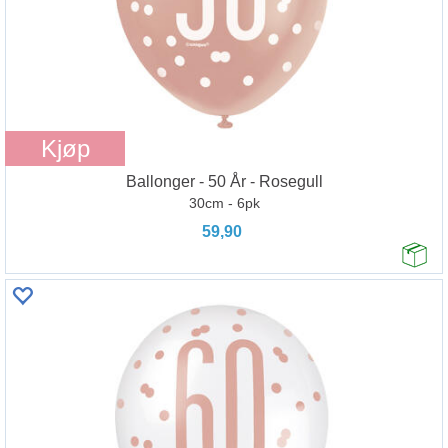
Kjøp
Ballonger - 50 År - Rosegull
30cm - 6pk
59,90