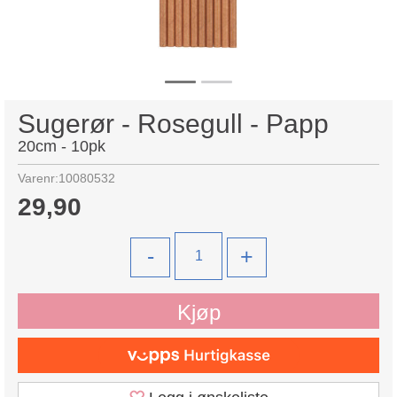
Sugerør - Rosegull - Papp
20cm - 10pk
Varenr:
10080532
29,90
-
+
Kjøp