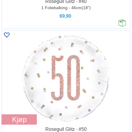
Rosegull Glitz - #40
1 Folieballong - 46cm(18")
69,90
Kjøp
Rosegull Glitz - #50