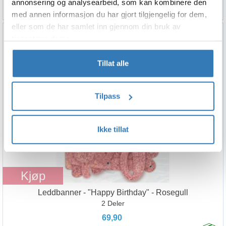
annonsering og analysearbeid, som kan kombinere den
med annen informasjon du har gjort tilgjengelig for dem,
eller som de har samlet inn gjennom din bruk av
tjenestene deres.
Tillat alle
Tilpass
Ikke tillat
Kjøp
Leddbanner - "Happy Birthday" - Rosegull
2 Deler
69,90