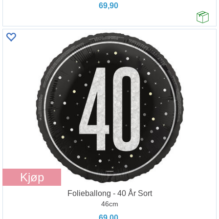
69,90
Kjøp
Folieballong - 40 År Sort
46cm
69,00