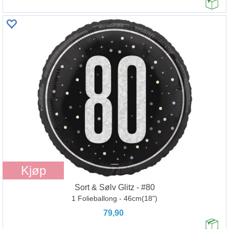
Kjøp
Sort & Sølv Glitz - #80
1 Folieballong - 46cm(18")
79,90