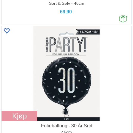
Sort & Sølv - 46cm
69,90
Kjøp
Folieballong - 30 År Sort
46cm