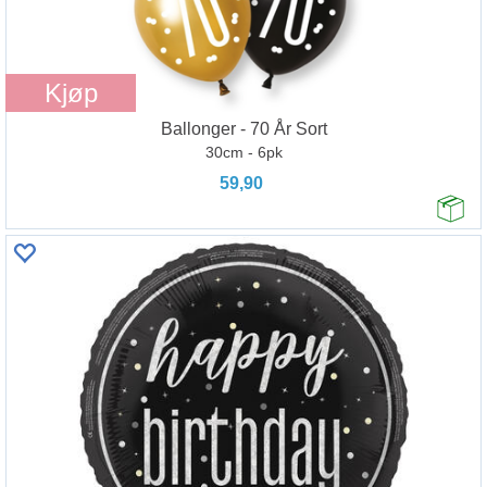
Kjøp
Ballonger - 70 År Sort
30cm - 6pk
59,90