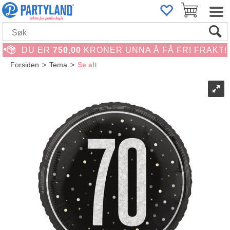
DU ER
750,00
KRONER UNNA Å FÅ FRI FRAKT!
Forsiden
>
Tema
>
Se alt