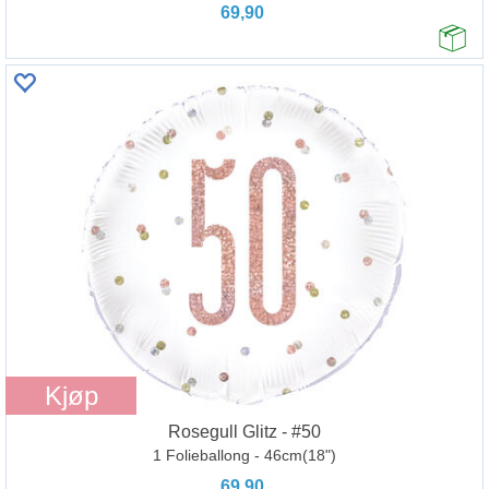
69,90
Kjøp
Rosegull Glitz - #50
1 Folieballong - 46cm(18")
69,90