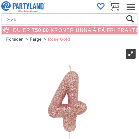
DU ER
750,00
KRONER UNNA Å FÅ FRI FRAKT!
Forsiden
>
Farge
>
Rose Gold