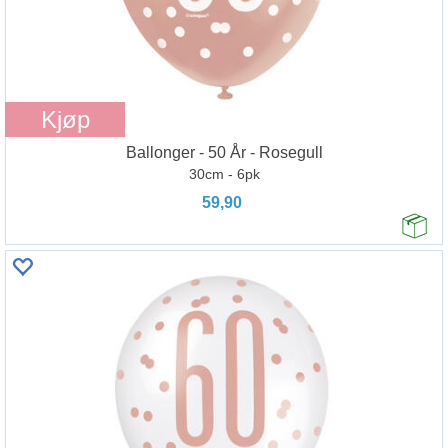
Kjøp
Ballonger - 50 År - Rosegull
30cm - 6pk
59,90