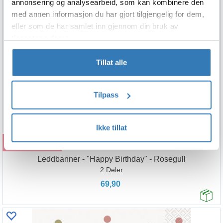
annonsering og analysearbeid, som kan kombinere den
med annen informasjon du har gjort tilgjengelig for dem,
eller som de har samlet inn gjennom din bruk av
tjenestene deres.
Tillat alle
Tilpass
Ikke tillat
Kjøp
Leddbanner - "Happy Birthday" - Rosegull
2 Deler
69,90