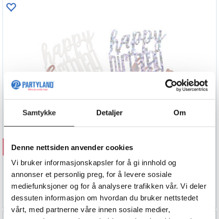
Samtykke
Detaljer
Om
Kjøp
Denne nettsiden anvender cookies
Vi bruker informasjonskapsler for å gi innhold og
Konfetti - "Happy Birthday" - Rosegull
15g
annonser et personlig preg, for å levere sosiale
mediefunksjoner og for å analysere trafikken vår. Vi deler
29,90
dessuten informasjon om hvordan du bruker nettstedet
vårt, med partnerne våre innen sosiale medier,