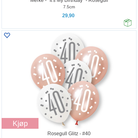
Merke - "It's My Birthday" - Rosegull
7.5cm
29,90
Kjøp
Rosegull Glitz - #40