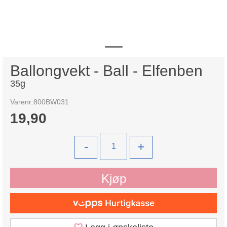
Ballongvekt - Ball - Elfenben
35g
Varenr:
800BW031
19,90
-
+
Kjøp