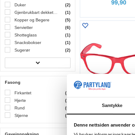
99,90
Duker
(2)
Gjenbrukbart dekketøy i plast
(1)
Kopper og Begere
(5)
Servietter
(6)
Shotteglass
(1)
Snacksbokser
(1)
Sugerør
(2)
Fasong
Kjøp
Firkantet
(2)
Hjerte
(2)
Briller - Blues Brothe
Samtykke
Rund
(6)
Plast
Stjerne
(2)
59,90
Denne nettsiden anvender c
Gaveinnpakning
Vi bruker informasjonskapsler