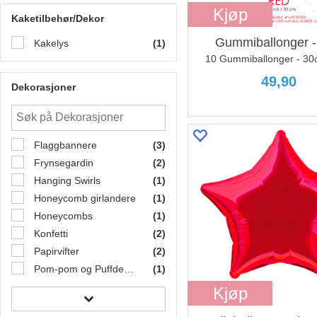
Kjøp
Kaketilbehør/Dekor
Gummiballonger 
Kakelys
(1)
10 Gummiballonger - 30
49,90
Dekorasjoner
Flaggbannere
(3)
Frynsegardin
(2)
Hanging Swirls
(1)
Honeycomb girlandere
(1)
Honeycombs
(1)
Konfetti
(2)
Papirvifter
(2)
Pom-pom og Puffdecor
(1)
Kjøp