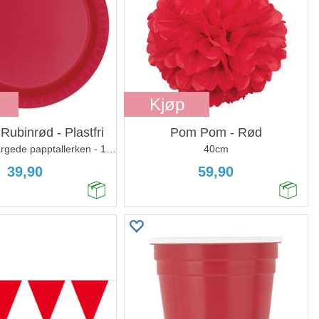
Kjøp
 Rubinrød - Plastfri
Pom Pom - Rød
8 Runde Ensfargede papptallerken - 18cm
40cm
39,90
59,90