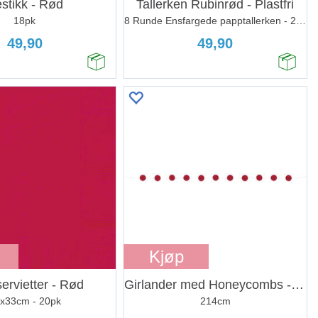
stikk - Rød
Tallerken Rubinrød - Plastfri
18pk
8 Runde Ensfargede papptallerken - 23cm
49,90
49,90
Kjøp
ervietter - Rød
Girlander med Honeycombs - Rød
x33cm - 20pk
214cm