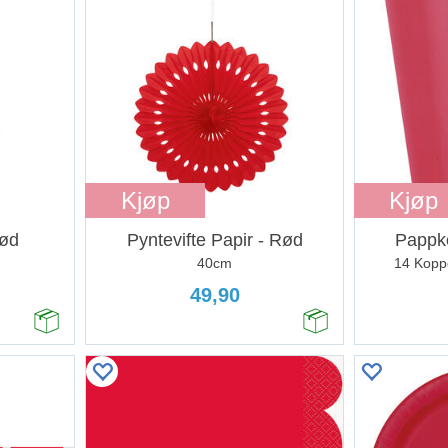
Kjøp
Kjøp
ød
Pyntevifte Papir - Rød
Pappk
40cm
14 Koppe
49,90