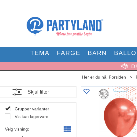
TEMA
FARGE
BARN
BALL
D
Her er du nå:
Forsiden
>
Skjul filter
Grupper varianter
Vis kun lagervare
Velg visning: