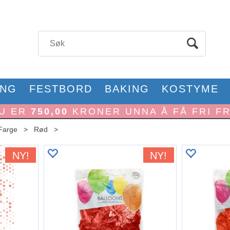
ONG
FESTBORD
BAKING
KOSTYME
U ER
750,00
KRONER UNNA Å FÅ FRI F
Farge
>
Rød
>