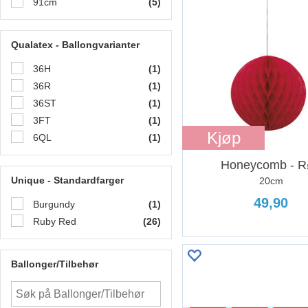
91cm
(5)
Qualatex - Ballongvarianter
36H
(1)
36R
(1)
36ST
(1)
3FT
(1)
Kjøp
6QL
(1)
Honeycomb - R
Unique - Standardfarger
20cm
49,90
Burgundy
(1)
Ruby Red
(26)
Ballonger/Tilbehør