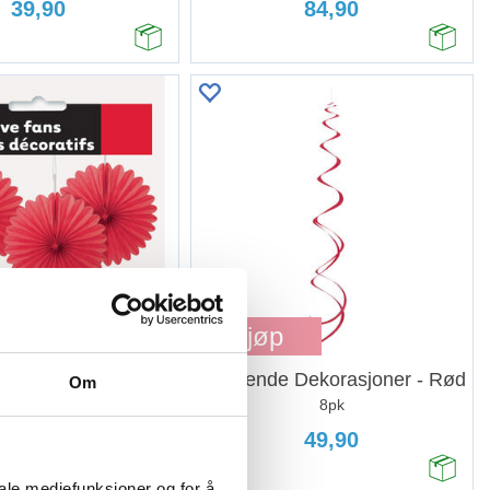
39,90
84,90
Kjøp
ifte Papir - Rød
Hengende Dekorasjoner - Rød
Om
15cm - 3pk
8pk
39,90
49,90
iale mediefunksjoner og for å