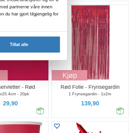
 med partnerne våre innen
u har gjort tilgjengelig for
Tillat alle
Kjøp
ervietter - Rød
Rød Folie - Frynsegardin
x25.4cm - 20pk
1 Frynsegardin - 1x2m
29,90
139,90