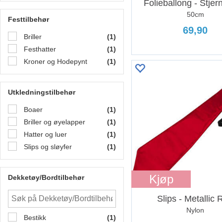
Folieballong - Stje
50cm
Festtilbehør
69,90
Briller
(1)
Festhatter
(1)
Kroner og Hodepynt
(1)
Utkledningstilbehør
Boaer
(1)
Briller og øyelapper
(1)
Hatter og luer
(1)
Slips og sløyfer
(1)
Kjøp
Dekketøy/Bordtilbehør
Slips - Metallic
Nylon
Bestikk
(1)