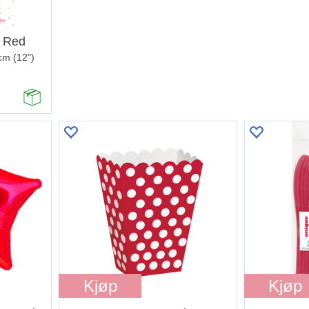
- Red
cm (12")
Kjøp
Kjøp