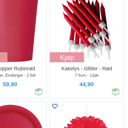
Kjøp
opper Rubinrød
Kakelys - Glitter - Rød
r, Ensfarget - 2,5dl
7.5cm - 12pk
59,90
44,90