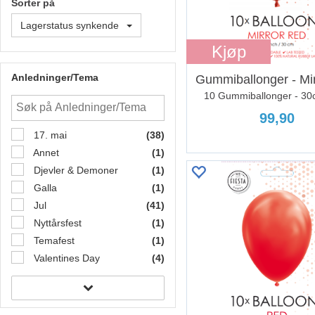
Sorter på
Lagerstatus synkende
Kjøp
Anledninger/Tema
Gummiballonger - Mi
10 Gummiballonger - 30
99,90
17. mai
(38)
Annet
(1)
Djevler & Demoner
(1)
Galla
(1)
Jul
(41)
Nyttårsfest
(1)
Temafest
(1)
Valentines Day
(4)