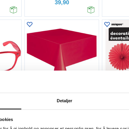
39,90
Kjøp
Kjøp
rs - Rød
Bordduk - Rød - Plast
Pyntev
Detaljer
137x274cm
49,90
ookies
 for å gi innhold og annonser et personlig preg, for å levere sos