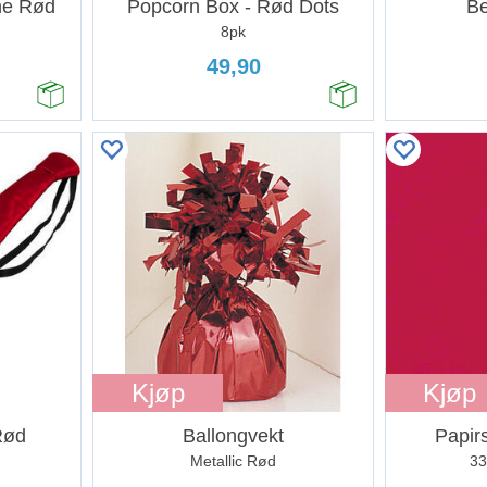
rne Rød
Popcorn Box - Rød Dots
Be
8pk
49,90
Kjøp
Kjøp
 Rød
Ballongvekt
Papirs
Metallic Rød
33