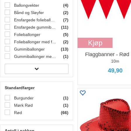
Ballongvekter
(4)
Bånd og Sløyfer
(2)
Ensfargede folieballonger
(7)
Ensfargede gummiballonger
(11)
Folieballonger
(5)
Kjøp
Folieballonger med form
(2)
Gummiballonger
(13)
Flaggbanner - Rød 
Gummiballonger med motiv
(1)
10m
49,90
Standardfarger
Burgunder
(1)
Mørk Rød
(1)
Rød
(66)
Antall i pakken