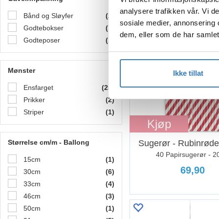
analysere trafikken vår. Vi 
Bånd og Sløyfer
(2)
sosiale medier, annonsering 
Godtebokser
(1)
dem, eller som de har samlet
Godteposer
(1)
Mønster
Ikke tillat
Ensfarget
(25)
Prikker
(2)
Striper
(1)
Kjøp
Størrelse cm/m - Ballong
Sugerør - Rubinrøde 
40 Papirsugerør - 
15cm
(1)
69,90
30cm
(6)
33cm
(4)
46cm
(3)
50cm
(1)