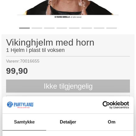
Vikinghjelm med horn
1 Hjelm i plast til voksen
Varenr:
70016655
99,90
Ikke tilgjengelig
Legg i ønskeliste
Ikke på lager
Samtykke
Detaljer
Om
Send meg mail når varen er på lager