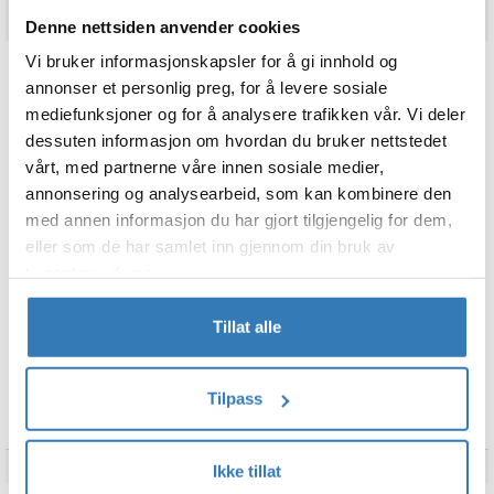
Denne nettsiden anvender cookies
Vi bruker informasjonskapsler for å gi innhold og
annonser et personlig preg, for å levere sosiale
BESKRIVELSE
mediefunksjoner og for å analysere trafikken vår. Vi deler
dessuten informasjon om hvordan du bruker nettstedet
Vikinghjelm med horn – plast
vårt, med partnerne våre innen sosiale medier,
Robust og lett vikinghjelm laget i plast, med ikoniske hvite horn og
annonsering og analysearbeid, som kan kombinere den
gyllen "metall-look".
med annen informasjon du har gjort tilgjengelig for dem,
Høyde: 26 cm, omkrets: 20 cm, bredde (inkl. horn): 39 cm.
eller som de har samlet inn gjennom din bruk av
tjenestene deres.
Perfekt til vikingfester, temakvelder, utdrikningslag eller karneval!
Gjør deg klar til å entre Valhall, eller dansegulvet, med stil og
attitude. En festfavoritt som vekker oppmerksomhet og garanterer
Tillat alle
god stemning!
TEKNISK INFO
Tilpass
Merke
Fiestas Guirca
Ikke tillat