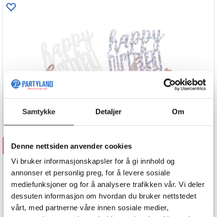
Samtykke
Detaljer
Om
Kjøp
Denne nettsiden anvender cookies
Vi bruker informasjonskapsler for å gi innhold og
Konfetti - "Happy Birthday" - Rosegull
15g
annonser et personlig preg, for å levere sosiale
mediefunksjoner og for å analysere trafikken vår. Vi deler
29,90
dessuten informasjon om hvordan du bruker nettstedet
vårt, med partnerne våre innen sosiale medier,