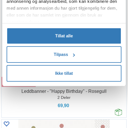
annonsering og analysearbeid, som kan kombinere den
med annen informasjon du har gjort tilgjengelig for dem,
eller som de har samlet inn gjennom din bruk av
tjenestene deres.
Tillat alle
Tilpass
Ikke tillat
Kjøp
Leddbanner - "Happy Birthday" - Rosegull
2 Deler
69,90