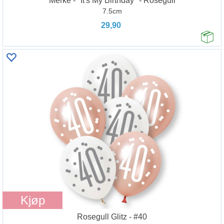
Merke - "It's My Birthday" - Rosegull
7.5cm
29,90
Kjøp
Rosegull Glitz - #40