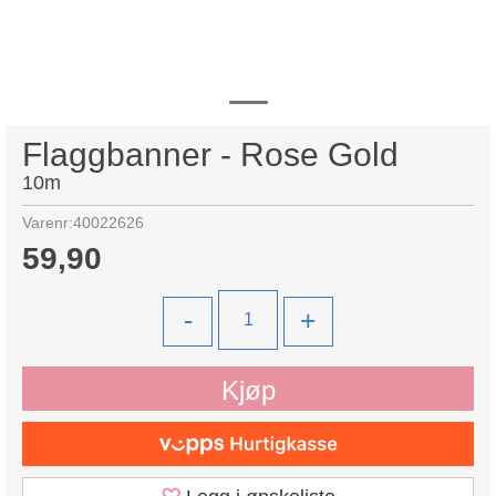
Flaggbanner - Rose Gold
10m
Varenr:
40022626
59,90
-
+
Kjøp