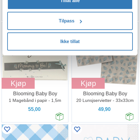
Tillat alle
99,90
99,90
Tilpass
Ikke tillat
Kjøp
Kjøp
Blooming Baby Boy
Blooming Baby Boy
1 Magebånd i papir - 1,5m
20 Lunsjservietter - 33x33cm
55,00
49,90