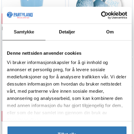
Kjøp
Kjøp
Kopper - "Baby Shower" - Blå Hjerter
Ballonger - "Baby Shower" - Blå og Hvit
Samtykke
Detaljer
Om
2.5dl - 8pk
25cm - 10pk
49,90
44,90
Denne nettsiden anvender cookies
Vi bruker informasjonskapsler for å gi innhold og
annonser et personlig preg, for å levere sosiale
mediefunksjoner og for å analysere trafikken vår. Vi deler
dessuten informasjon om hvordan du bruker nettstedet
vårt, med partnerne våre innen sosiale medier,
annonsering og analysearbeid, som kan kombinere den
med annen informasjon du har gjort tilgjengelig for dem,
eller som de har samlet inn gjennom din bruk av
Kjøp
Kjøp
tjenestene deres.
Blooming Baby Boy
Blooming Baby Boy
6 Gummiballonger - 33cm (13")
1 Flaggbanner i papir - 6m