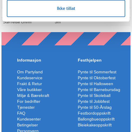
Merke
Folat
Ikke tillat
Standardfarger
Gull
Størrelse cm/m
3m
Informasjon
Festhjelpen
Om Partyland
Pynte til Sommerfest
Kundeservice
Pynte til Oktoberfest
Frakt & Retur
Pynte til Halloween
Våre butikker
Pynte til Barnebursdag
Miljø & Bærekraft
Pynte til Skoleball
For bedrifter
Pynte til Jobbfest
Tjenester
Pynte til 50-Årslag
FAQ
Festbordoppskrift
Kundesenter
Ballongbueoppskrift
Betingelser
Bleiekakeoppskrift
Personvern