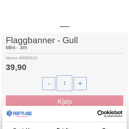
Flaggbanner - Gull
Mini - 3m
Varenr:
40060110
39,90
-
+
Kjøp