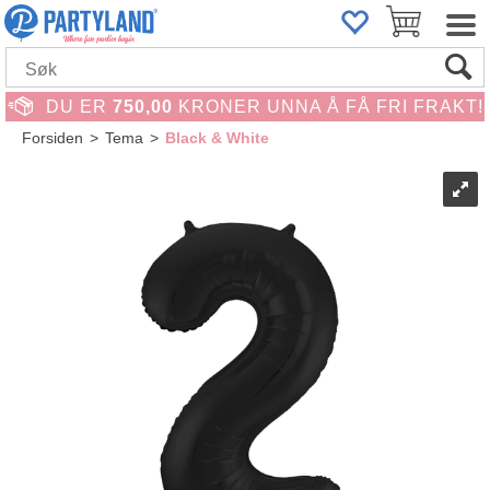
DU ER
750,00
KRONER UNNA Å FÅ FRI FRAKT!
Forsiden
>
Tema
>
Black & White