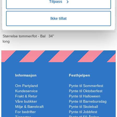
Tilpass
Merke
Folat
Ikke tillat
Standardfarger
Sort
Størrelse cm/m - Ballong
86cm
Størrelse tommer/fot - Bal
34"
long
Informasjon
Festhjelpen
Om Partyland
Pynte til Sommerfest
Kundeservice
Pynte til Oktoberfest
Frakt & Retur
Pynte til Halloween
Våre butikker
Pynte til Barnebursdag
Miljø & Bærekraft
Pynte til Skoleball
For bedrifter
Pynte til Jobbfest