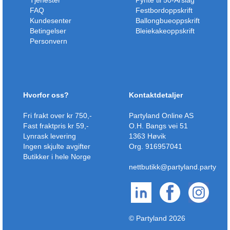
Tjenester
Pynte til 50-Årslag
FAQ
Festbordoppskrift
Kundesenter
Ballongbueoppskrift
Betingelser
Bleiekakeoppskrift
Personvern
Hvorfor oss?
Kontaktdetaljer
Fri frakt over kr 750,-
Partyland Online AS
Fast fraktpris kr 59,-
O.H. Bangs vei 51
Lynrask levering
1363 Høvik
Ingen skjulte avgifter
Org. 916957041
Butikker i hele Norge
nettbutikk@partyland.party
© Partyland 2026