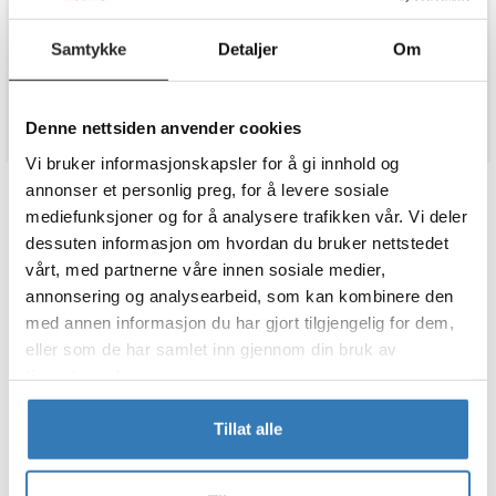
Legg i ønskeliste
Samtykke
Detaljer
Om
På lager
Denne nettsiden anvender cookies
Vi bruker informasjonskapsler for å gi innhold og
annonser et personlig preg, for å levere sosiale
BESKRIVELSE
mediefunksjoner og for å analysere trafikken vår. Vi deler
dessuten informasjon om hvordan du bruker nettstedet
Tallballong Folie - Nummer 2 - Sort fra Partyland
vårt, med partnerne våre innen sosiale medier,
annonsering og analysearbeid, som kan kombinere den
Passer perfekt når du skal ha selskap, arrangement, event eller
med annen informasjon du har gjort tilgjengelig for dem,
annen fest og moro.
eller som de har samlet inn gjennom din bruk av
Partyland leverer alt du trenger til bursdag, bryllup, babyshower,
tjenestene deres.
merkedager, temafest og alt i mellom. Festbutikk på nett og i våre
butikker i hele Norge.
Tillat alle
TEKNISK INFO