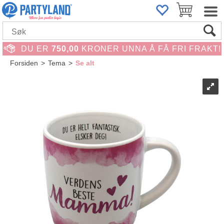
DU ER
750,00
KRONER UNNA Å FÅ FRI FRAKT!
Forsiden
>
Tema
>
Se alt