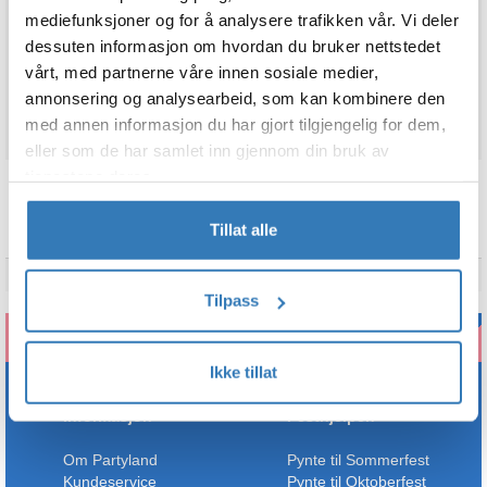
mediefunksjoner og for å analysere trafikken vår. Vi deler
Legg i ønskeliste
dessuten informasjon om hvordan du bruker nettstedet
vårt, med partnerne våre innen sosiale medier,
På lager
annonsering og analysearbeid, som kan kombinere den
med annen informasjon du har gjort tilgjengelig for dem,
eller som de har samlet inn gjennom din bruk av
tjenestene deres.
TEKNISK INFO
Tillat alle
Merke
Joker
Tilpass
Ikke tillat
Informasjon
Festhjelpen
Om Partyland
Pynte til Sommerfest
Kundeservice
Pynte til Oktoberfest