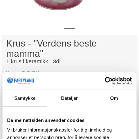
Krus - "Verdens beste
mamma"
1 krus i keramikk - 3dl
Varenr:
93082315
129,90
Samtykke
Detaljer
Om
-
+
Kjøp
Denne nettsiden anvender cookies
Vi bruker informasjonskapsler for å gi innhold og
annonser et personlig preg, for å levere sosiale