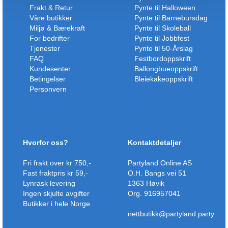
Frakt & Retur
Pynte til Halloween
Våre butikker
Pynte til Barnebursdag
Miljø & Bærekraft
Pynte til Skoleball
For bedrifter
Pynte til Jobbfest
Tjenester
Pynte til 50-Årslag
FAQ
Festbordoppskrift
Kundesenter
Ballongbueoppskrift
Betingelser
Bleiekakeoppskrift
Personvern
Hvorfor oss?
Kontaktdetaljer
Fri frakt over kr 750,-
Partyland Online AS
Fast fraktpris kr 59,-
O.H. Bangs vei 51
Lynrask levering
1363 Høvik
Ingen skjulte avgifter
Org. 916957041
Butikker i hele Norge
nettbutikk@partyland.party