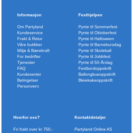
Informasjon
Festhjelpen
Om Partyland
Pynte til Sommerfest
Kundeservice
Pynte til Oktoberfest
Frakt & Retur
Pynte til Halloween
Våre butikker
Pynte til Barnebursdag
Miljø & Bærekraft
Pynte til Skoleball
For bedrifter
Pynte til Jobbfest
Tjenester
Pynte til 50-Årslag
FAQ
Festbordoppskrift
Kundesenter
Ballongbueoppskrift
Betingelser
Bleiekakeoppskrift
Personvern
Hvorfor oss?
Kontaktdetaljer
Fri frakt over kr 750,-
Partyland Online AS