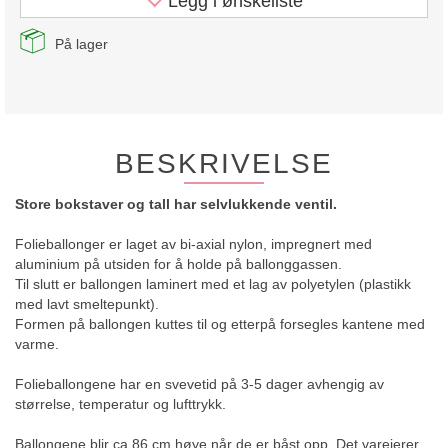
Legg i ønskeliste
På lager
BESKRIVELSE
Store bokstaver og tall har selvlukkende ventil.
Folieballonger er laget av bi-axial nylon, impregnert med
aluminium på utsiden for å holde på ballonggassen.
Til slutt er ballongen laminert med et lag av polyetylen (plastikk
med lavt smeltepunkt).
Formen på ballongen kuttes til og etterpå forsegles kantene med
varme.
Folieballongene har en svevetid på 3-5 dager avhengig av
størrelse, temperatur og lufttrykk.
Ballongene blir ca 86 cm høye når de er båst opp. Det vareierer