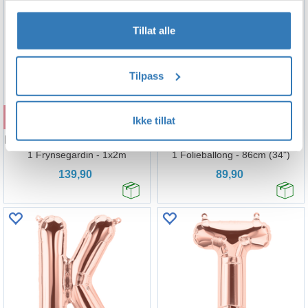
Tillat alle
Tilpass
Kjøp
Kjøp
Ikke tillat
Irriserende Folie - Frynsegardin
Bokstav O - Rose Gold
1 Frynsegardin - 1x2m
1 Folieballong - 86cm (34")
139,90
89,90