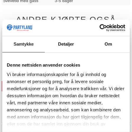
Svevetid med gass
3-5 dager
ANDRE KJØPTE OGSÅ
Samtykke
Detaljer
Om
Denne nettsiden anvender cookies
Vi bruker informasjonskapsler for å gi innhold og
annonser et personlig preg, for å levere sosiale
Kjøp
Kjøp
mediefunksjoner og for å analysere trafikken vår. Vi deler
dessuten informasjon om hvordan du bruker nettstedet
Bokstav R - Rose Gold
Bokstav E - Rose Gold
1 Folieballong - 86cm (34")
1 Folieballong - 86cm (34")
vårt, med partnerne våre innen sosiale medier,
annonsering og analysearbeid, som kan kombinere den
89,90
89,90
med annen informasjon du har gjort tilgjengelig for dem,
eller som de har samlet inn gjennom din bruk av
tjenestene deres.