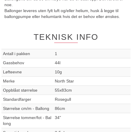
noe.
Ballonger leveres uten fylt luft og/eller helium, husk å legge til
ballongpumpe eller heliumtank hvis det er behov eller ønskes.
TEKNISK INFO
Antall i pakken
1
Gassbehov
44l
Løfteevne
10g
Merke
North Star
Oppblåst størrelse
55x83cm
Standardfarger
Rosegull
Størrelse cm/m - Ballong
86cm
Størrelse tommer/fot - Bal
34"
long