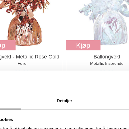
øp
Kjøp
gvekt - Metallic Rose Gold
Ballongvekt
Folie
Metallic Iriserende
39,90
39,90
Detaljer
ookies
 for å gi innhold og annonser et personlig preg, for å levere sos