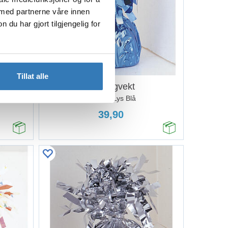
 med partnerne våre innen
u har gjort tilgjengelig for
Kjøp
Tillat alle
Ballongvekt
Metallic Lys Blå
39,90