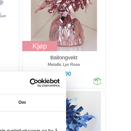
Kjøp
Ballongvekt
Metallic Lys Rosa
39,90
Om
iale mediefunksjoner og for å