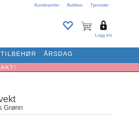
Kundesenter
Butikker
Tjenester
Logg inn
TILBEHØR
ÅRSDAG
RAKT!
vekt
ys Grønn