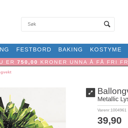
ONG
FESTBORD
BAKING
KOSTYME
U ER
750,00
KRONER UNNA Å FÅ FRI F
ngvekt
Ballong
Metallic L
Varenr:
1004961
39,90