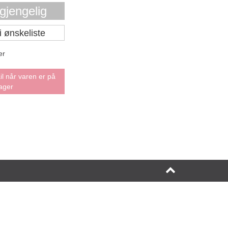
lgjengelig
i ønskeliste
er
 når varen er på
lager