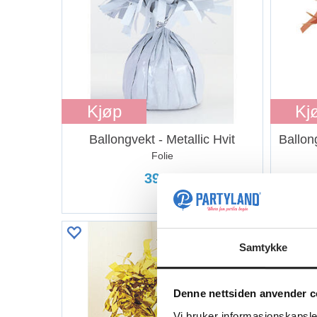
Kjøp
Kj
Ballongvekt - Metallic Hvit
Ballon
Folie
39,90
Samtykke
Denne nettsiden anvender c
Vi bruker informasjonskapsler