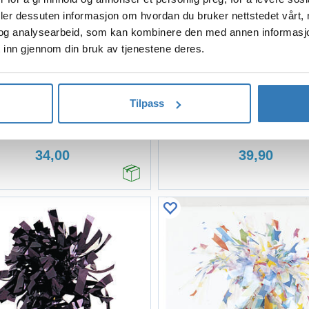
deler dessuten informasjon om hvordan du bruker nettstedet vårt,
og analysearbeid, som kan kombinere den med annen informasjon d
 inn gjennom din bruk av tjenestene deres.
øp
Kjøp
Tilpass
Ballongvekt
Ballongvekt
Metallic Blå
Metallic Hvitt Gull
34,00
39,90