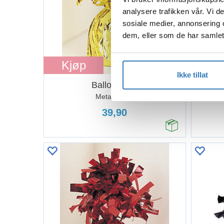
analysere trafikken vår. Vi 
sosiale medier, annonsering 
dem, eller som de har samlet
Kjøp
Kj
Ikke tillat
Ballongvekt
Metallic Gull
39,90