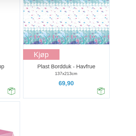
Kjøp
pp
Plast Bordduk - Havfrue
137x213cm
69,90