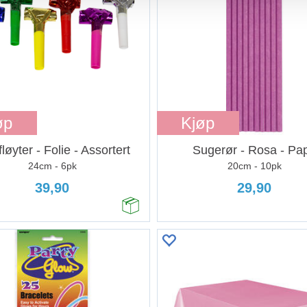
øp
Kjøp
løyter - Folie - Assortert
Sugerør - Rosa - Pa
24cm - 6pk
20cm - 10pk
39,90
29,90