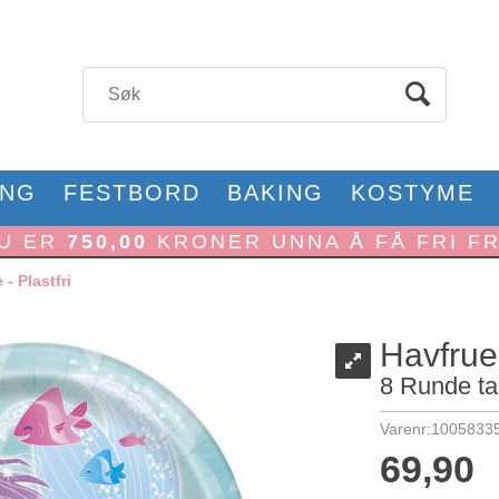
ONG
FESTBORD
BAKING
KOSTYME
U ER
750,00
KRONER UNNA Å FÅ FRI F
 - Plastfri
Havfrue 
8 Runde ta
Varenr:
1005833
69,90