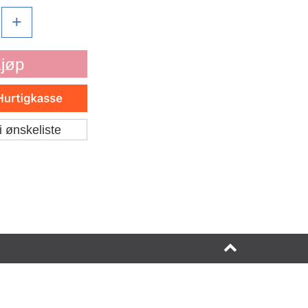
+
jøp
i ønskeliste