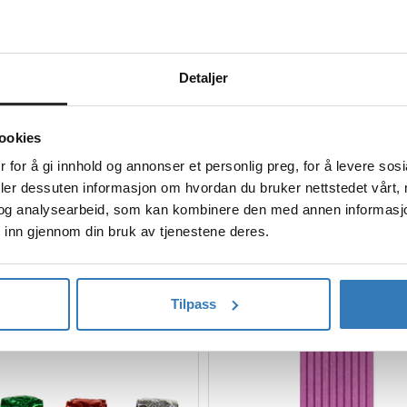
Detaljer
ookies
 for å gi innhold og annonser et personlig preg, for å levere sos
øp
Kjøp
deler dessuten informasjon om hvordan du bruker nettstedet vårt,
og analysearbeid, som kan kombinere den med annen informasjon d
pcakeformer - Havfrue
Godteposer Cellofan - H
 inn gjennom din bruk av tjenestene deres.
3.2x4.8cm - 75pk
20pk
79,90
44,90
Tilpass