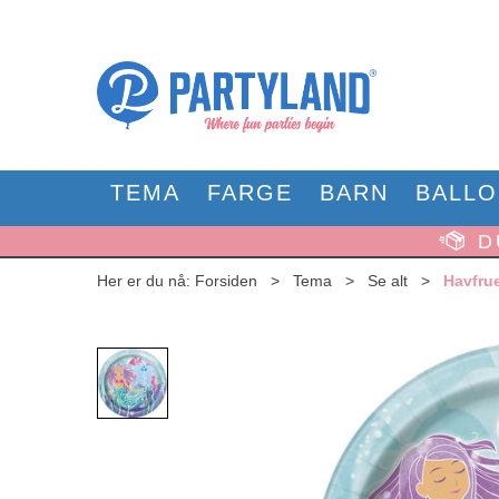
TEMA
FARGE
BARN
BALL
D
Her er du nå:
Forsiden
>
Tema
>
Se alt
>
Havfrue