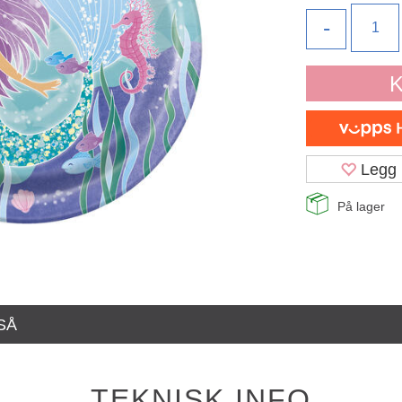
-
K
Legg 
På lager
SÅ
TEKNISK INFO