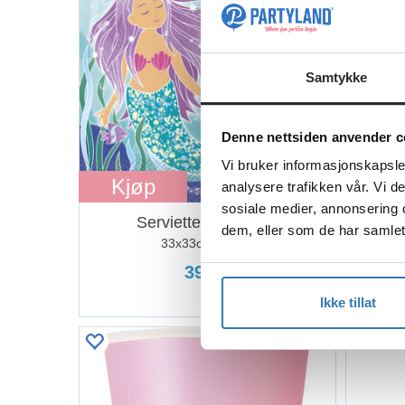
Samtykke
Denne nettsiden anvender c
Vi bruker informasjonskapsler
Kjøp
Kj
analysere trafikken vår. Vi 
sosiale medier, annonsering 
Servietter - Havfrue
Cu
dem, eller som de har samlet
33x33cm - 16pk
39,90
Ikke tillat