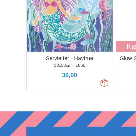
Kj
Servietter - Havfrue
Glow S
33x33cm - 16pk
39,90