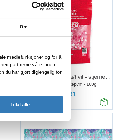
Om
iale mediefunksjoner og for å
Kjøp
 med partnerne våre innen
u har gjort tilgjengelig for
avfrue
Kakestrøssel -Rosa/hvit - stjerne/rund
1 Pose med kakepynt - 100g
73,51
Tillat alle