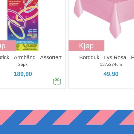
øp
Kjøp
tick - Armbånd - Assortert
Bordduk - Lys Rosa - P
25pk
137x274cm
189,90
49,90