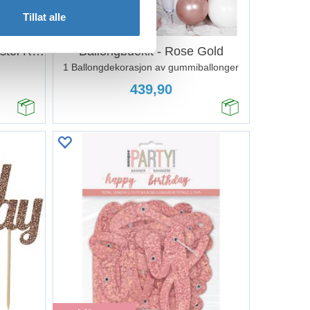
Tillat alle
Kjøp
Tallballong - Nummer 1- Pastel Rosa Matt
Ballongbuekit - Rose Gold
1 Ballongdekorasjon av gummiballonger
439,90