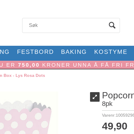
ONG
FESTBORD
BAKING
KOSTYME
U ER
750,00
KRONER UNNA Å FÅ FRI F
n Box - Lys Rosa Dots
Popcorn
8pk
Varenr:
1005929
49,90