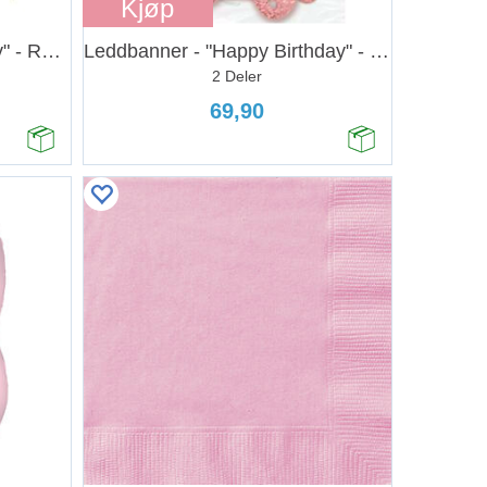
Kjøp
Kaketopp - "Happy Birthday" - Rosegull
Leddbanner - "Happy Birthday" - Rosegull
2 Deler
69,90