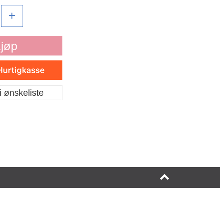
+
jøp
i ønskeliste