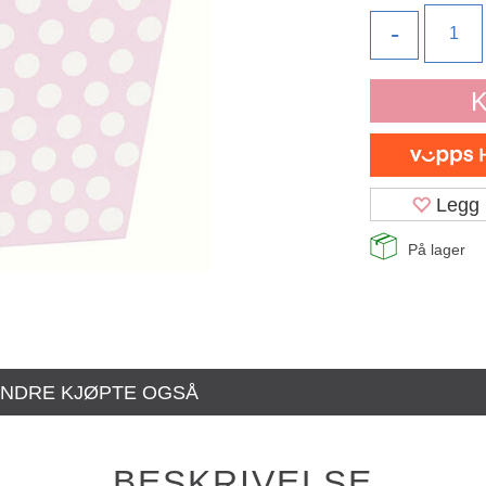
-
K
Legg 
På lager
NDRE KJØPTE OGSÅ
BESKRIVELSE