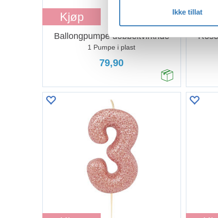
Ikke tillat
Kjøp
Kj
Ballongpumpe dobbeltvirknde
Roseg
1 Pumpe i plast
79,90