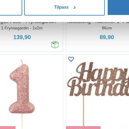
Tilpass
øp
Kjøp
ull Folie - Frynsegardin
1 Frynsegardin - 1x2m
86cm
139,90
89,90