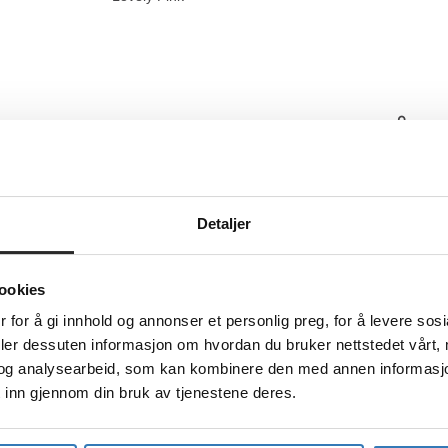
ANDRE KJØPTE OGSÅ
Detaljer
ookies
 for å gi innhold og annonser et personlig preg, for å levere sos
deler dessuten informasjon om hvordan du bruker nettstedet vårt,
og analysearbeid, som kan kombinere den med annen informasjon d
 inn gjennom din bruk av tjenestene deres.