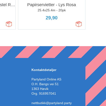
Tallballong - Nummer 3 -Pastel Rosa Matt
Papirservietter - Lys Rosa
25.4x25.4m - 20pk
29,90
Kontaktdetaljer
Partyland Online AS
O.H. Bangs vei 51
1363 Høvik
Org. 916957041
nettbutikk@partyland.party