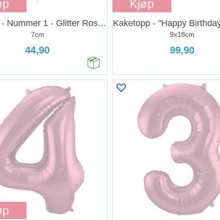
øp
Kjøp
Kakelys - Nummer 1 - Glitter Rosegull
7cm
9x18cm
44,90
99,90
øp