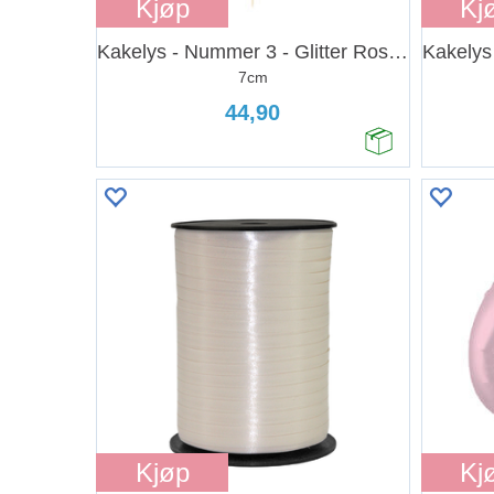
Kjøp
Kj
Kakelys - Nummer 3 - Glitter Rosegull
7cm
44,90
Kjøp
Kj