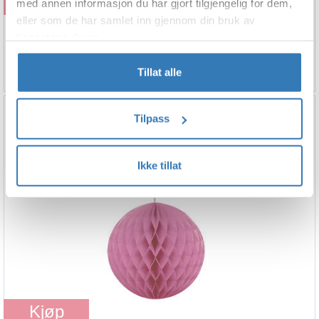
Kjøp
med annen informasjon du har gjort tilgjengelig for dem,
eller som de har samlet inn gjennom din bruk av
Girlander med Honeycombs - Rosa
tjenestene deres.
214cm
84,90
Tillat alle
Tilpass
Ikke tillat
Kjøp