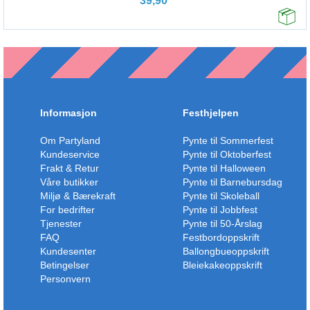
39,90
Informasjon
Festhjelpen
Om Partyland
Pynte til Sommerfest
Kundeservice
Pynte til Oktoberfest
Frakt & Retur
Pynte til Halloween
Våre butikker
Pynte til Barnebursdag
Miljø & Bærekraft
Pynte til Skoleball
For bedrifter
Pynte til Jobbfest
Tjenester
Pynte til 50-Årslag
FAQ
Festbordoppskrift
Kundesenter
Ballongbueoppskrift
Betingelser
Bleiekakeoppskrift
Personvern