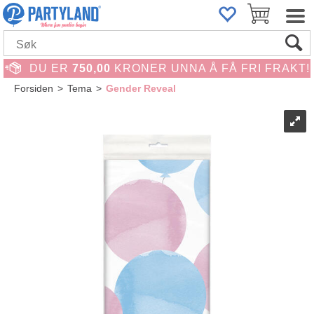
DU ER
750,00
KRONER UNNA Å FÅ FRI FRAKT!
Forsiden
>
Tema
>
Gender Reveal