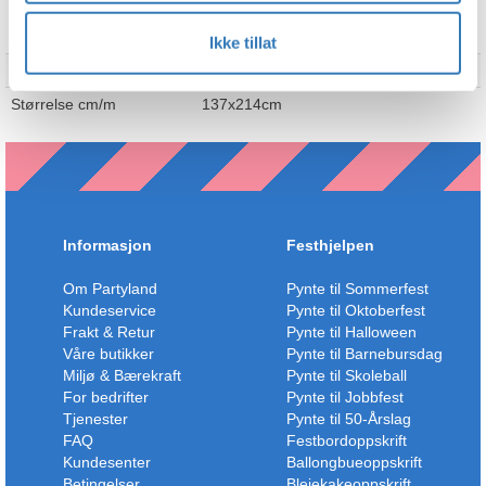
TEKNISK INFO
Ikke tillat
Merke
Unique
Størrelse cm/m
137x214cm
Informasjon
Festhjelpen
Om Partyland
Pynte til Sommerfest
Kundeservice
Pynte til Oktoberfest
Frakt & Retur
Pynte til Halloween
Våre butikker
Pynte til Barnebursdag
Miljø & Bærekraft
Pynte til Skoleball
For bedrifter
Pynte til Jobbfest
Tjenester
Pynte til 50-Årslag
FAQ
Festbordoppskrift
Kundesenter
Ballongbueoppskrift
Betingelser
Bleiekakeoppskrift