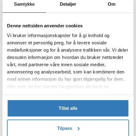
Samtykke
Detaljer
Om
Legg i ønskeliste
På lager
Denne nettsiden anvender cookies
Vi bruker informasjonskapsler for å gi innhold og
annonser et personlig preg, for å levere sosiale
mediefunksjoner og for å analysere trafikken vår. Vi deler
dessuten informasjon om hvordan du bruker nettstedet
BESKRIVELSE
vårt, med partnerne våre innen sosiale medier,
annonsering og analysearbeid, som kan kombinere den
Bordduk Plast - Gender Reveal - Gutt eller Jente fra
Partyland
med annen informasjon du har gjort tilgjengelig for dem,
eller som de har samlet inn gjennom din bruk av
Passer perfekt når du skal ha selskap, arrangement, event eller
tjenestene deres.
annen fest og moro.
Tillat alle
Partyland leverer alt du trenger til bursdag, bryllup, babyshower,
merkedager, temafest og alt i mellom. Festbutikk på nett og i våre
butikker i hele Norge.
Tilpass