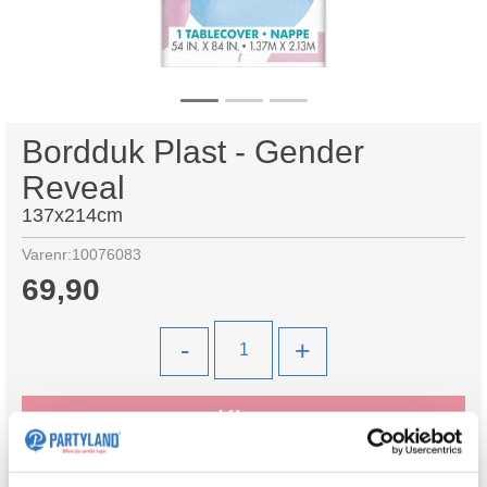
Bordduk Plast - Gender
Reveal
137x214cm
Varenr:
10076083
69,90
-
+
Kjøp