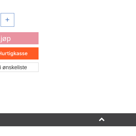
+
jøp
i ønskeliste