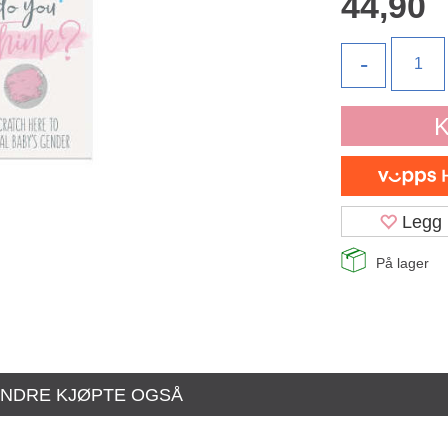
44,90
-
K
Legg 
På lager
NDRE KJØPTE OGSÅ