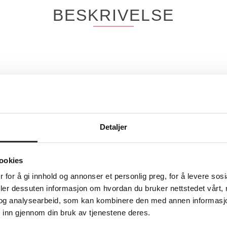
BESKRIVELSE
t eller annen fest og moro.
yshower, merkedager, temafest og alt i mellom. Festbutikk på nett og i vå
Detaljer
ookies
TEKNISK INFO
 for å gi innhold og annonser et personlig preg, for å levere sos
deler dessuten informasjon om hvordan du bruker nettstedet vårt,
og analysearbeid, som kan kombinere den med annen informasjon d
 inn gjennom din bruk av tjenestene deres.
Unique