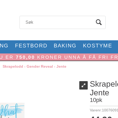
ONG
FESTBORD
BAKING
KOSTYME
U ER
750,00
KRONER UNNA Å FÅ FRI F
>
Skrapelodd - Gender Reveal - Jente
Skrapel
Jente
10pk
Varenr:
1007609