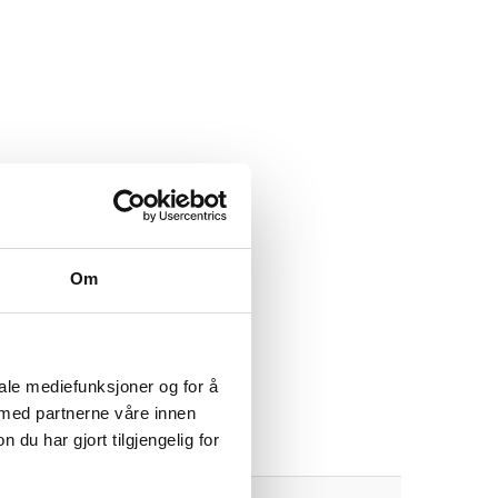
re butikker i hele Norge.
Om
iale mediefunksjoner og for å
 med partnerne våre innen
u har gjort tilgjengelig for