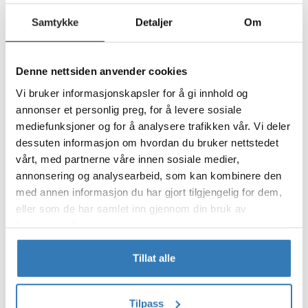
Ballonger - Oransje
Rich Metallics - 3 farger miks
30cm - 10pk
10 Gummiballonger - 33cm (13")
Samtykke
Detaljer
Om
44,90
64,90
Denne nettsiden anvender cookies
Vi bruker informasjonskapsler for å gi innhold og
annonser et personlig preg, for å levere sosiale
mediefunksjoner og for å analysere trafikken vår. Vi deler
dessuten informasjon om hvordan du bruker nettstedet
vårt, med partnerne våre innen sosiale medier,
annonsering og analysearbeid, som kan kombinere den
med annen informasjon du har gjort tilgjengelig for dem,
Kjøp
Kjøp
eller som de har samlet inn gjennom din bruk av
tjenestene deres.
Gummiballonger - Vintage Rose Matt
Gummiballonger - Olive Green Matt
50 Gummiballonger - 33cm (13")
50 Gummiballonger - 33cm (13")
Tillat alle
199,90
199,90
Tilpass