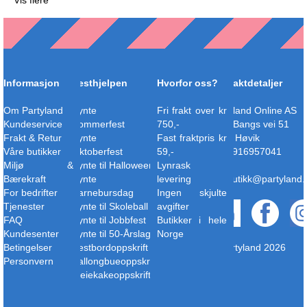
Vis flere
Informasjon
Festhjelpen
Hvorfor oss?
Kontaktdetaljer
Om Partyland
Pynte til
Fri frakt over kr
Partyland Online AS
Kundeservice
Sommerfest
750,-
O.H. Bangs vei 51
Frakt & Retur
Pynte til
Fast fraktpris kr
1363 Høvik
Våre butikker
Oktoberfest
59,-
Org. 916957041
Miljø &
Pynte til Halloween
Lynrask
Bærekraft
Pynte til
levering
nettbutikk@partyland.
For bedrifter
Barnebursdag
Ingen skjulte
Tjenester
Pynte til Skoleball
avgifter
FAQ
Pynte til Jobbfest
Butikker i hele
Kundesenter
Pynte til 50-Årslag
Norge
Betingelser
Festbordoppskrift
© Partyland 2026
Personvern
Ballongbueoppskrift
Bleiekakeoppskrift