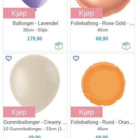
Kjøp
Kjøp
Ballonger - Lavendel
Folieballong - Rose Gold - Rund
30cm - 50pk
46cm
179,90
69,90
Kjøp
Kjøp
Gummiballonger - Creamy Latte
Folieballong - Rund - Oransje
10 Gummiballonger - 33cm (13")
46cm
49,90
69,90