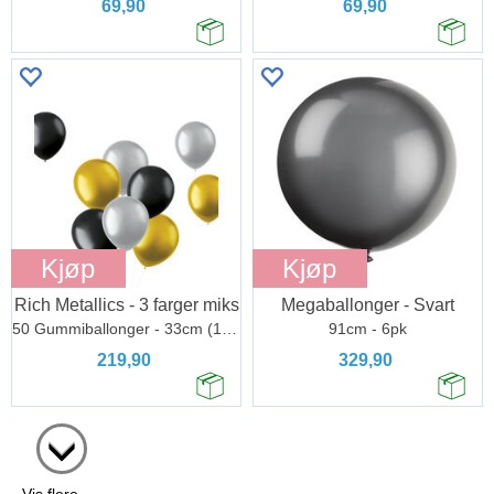
69,90
69,90
Kjøp
Kjøp
Rich Metallics - 3 farger miks
Megaballonger - Svart
50 Gummiballonger - 33cm (13")
91cm - 6pk
219,90
329,90