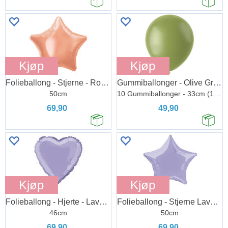
Kjøp
Kjøp
Folieballong - Stjerne - Rose Gold
Gummiballonger - Olive Green
50cm
10 Gummiballonger - 33cm (13")
69,90
49,90
Kjøp
Kjøp
Folieballong - Hjerte - Lavendel
Folieballong - Stjerne Lavendel
46cm
50cm
69,90
69,90