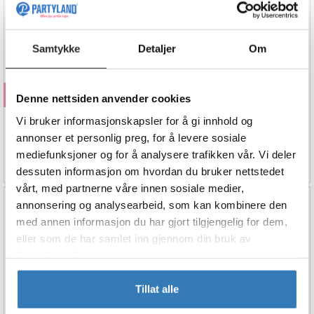
Samtykke
Detaljer
Om
Kjøp
Denne nettsiden anvender cookies
Sticky Dots - Fest Ballonger Overalt
Vi bruker informasjonskapsler for å gi innhold og
50pk
annonser et personlig preg, for å levere sosiale
29,90
mediefunksjoner og for å analysere trafikken vår. Vi deler
dessuten informasjon om hvordan du bruker nettstedet
vårt, med partnerne våre innen sosiale medier,
annonsering og analysearbeid, som kan kombinere den
med annen informasjon du har gjort tilgjengelig for dem,
eller som de har samlet inn gjennom din bruk av
tjenestene deres.
Tillat alle