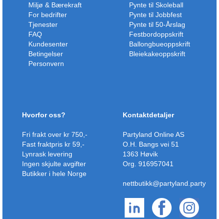
Miljø & Bærekraft
Pynte til Skoleball
For bedrifter
Pynte til Jobbfest
Tjenester
Pynte til 50-Årslag
FAQ
Festbordoppskrift
Kundesenter
Ballongbueoppskrift
Betingelser
Bleiekakeoppskrift
Personvern
Hvorfor oss?
Kontaktdetaljer
Fri frakt over kr 750,-
Partyland Online AS
Fast fraktpris kr 59,-
O.H. Bangs vei 51
Lynrask levering
1363 Høvik
Ingen skjulte avgifter
Org. 916957041
Butikker i hele Norge
nettbutikk@partyland.party