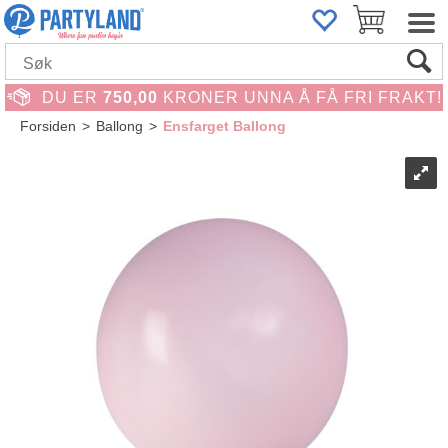
DU ER
750,00
KRONER UNNA Å FÅ FRI FRAKT!
Forsiden
>
Ballong
>
Ensfarget Ballong