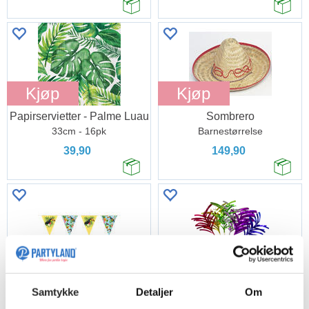
Kjøp
Kjøp
Papirservietter - Palme Luau
Sombrero
33cm - 16pk
Barnestørrelse
39,90
149,90
Kjøp
Kjøp
Toucan
Cocktailpinner - Palmer
Samtykke
Detaljer
Om
1 Flaggbanner i plast - 10m
10cm