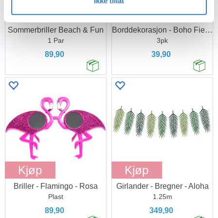
Ikke tillat
Kjøp
Kjøp
Sommerbriller Beach & Fun
Borddekorasjon - Boho Fiesta - Honeycomb
1 Par
3pk
89,90
39,90
Kjøp
Kjøp
Briller - Flamingo - Rosa
Girlander - Bregner - Aloha
Plast
1.25m
89,90
349,90