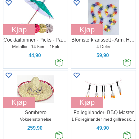
Kjøp
Kjøp
Cocktailpinner - Picks - Parasoll
Blomsterkranssett - Arm, Hode og Hals
Metallic - 14.5cm - 15pk
4 Deler
44,90
59,90
Kjøp
Kjøp
Sombrero
Foliegirlander- BBQ Master
Voksenstørrelse
1 Foliegirlander med grillredskap - 1,8m
259,90
49,90