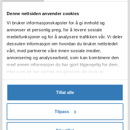
69,90
29,90
Denne nettsiden anvender cookies
Vi bruker informasjonskapsler for å gi innhold og
annonser et personlig preg, for å levere sosiale
mediefunksjoner og for å analysere trafikken vår. Vi deler
dessuten informasjon om hvordan du bruker nettstedet
Kjøp
Kjøp
vårt, med partnerne våre innen sosiale medier,
Oppblåsbar Elefant
Oppblåsbar Løve
annonsering og analysearbeid, som kan kombinere den
75x60cm
80cm
med annen informasjon du har gjort tilgjengelig for dem,
219,90
219,90
eller som de har samlet inn gjennom din bruk av
tjenestene deres.
Tillat alle
Tilpass