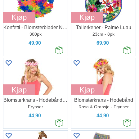
Kjøp
Kjøp
Konfetti - Blomsterblader Neon
Tallerkener - Palme Luau
300pk
23cm - 8pk
49,90
69,90
Kjøp
Kjøp
Blomsterkrans - Hodebånd Deluxe - Rosa
Blomsterkrans - Hodebånd
Frynser
Rosa & Oransje - Frynser
44,90
44,90