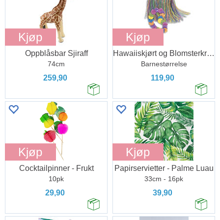
Kjøp
Kjøp
Oppblåsbar Sjiraff
Hawaiiskjørt og Blomsterkrans
74cm
Barnestørrelse
259,90
119,90
Kjøp
Kjøp
Cocktailpinner - Frukt
Papirservietter - Palme Luau
10pk
33cm - 16pk
29,90
39,90