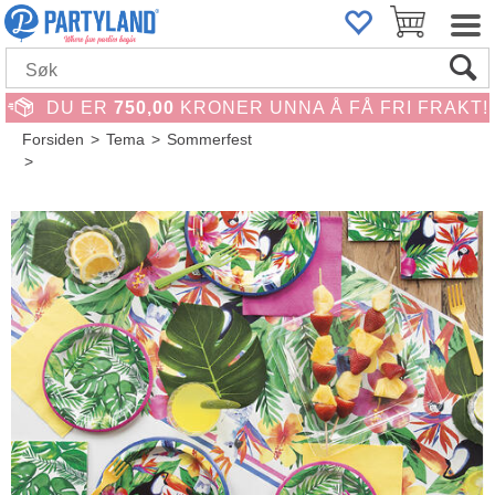
DU ER
750,00
KRONER UNNA Å FÅ FRI FRAKT!
Forsiden
>
Tema
>
Sommerfest
>