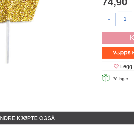
74,90
-
K
Legg 
På lager
NDRE KJØPTE OGSÅ