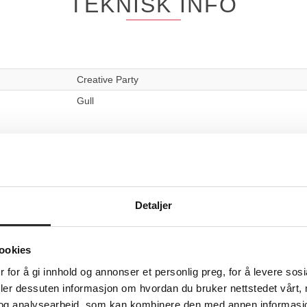
TEKNISK INFO
Creative Party
Gull
ANDRE KJØPTE OGSÅ
Detaljer
ookies
 for å gi innhold og annonser et personlig preg, for å levere sos
deler dessuten informasjon om hvordan du bruker nettstedet vårt,
og analysearbeid, som kan kombinere den med annen informasjon d