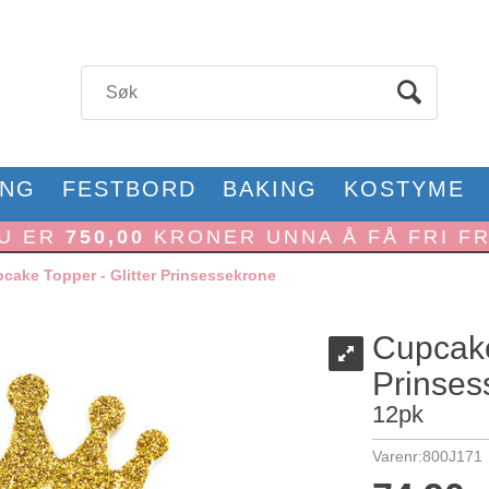
ONG
FESTBORD
BAKING
KOSTYME
U ER
750,00
KRONER UNNA Å FÅ FRI F
cake Topper - Glitter Prinsessekrone
Cupcake
Prinses
12pk
Varenr:
800J171