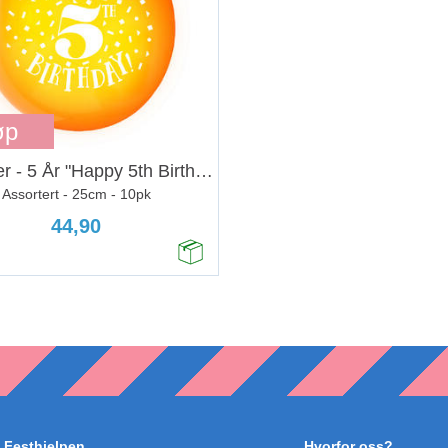
øp
Ballonger - 5 År "Happy 5th Birthday"
Assortert - 25cm - 10pk
44,90
Festhjelpen
Hvorfor oss?