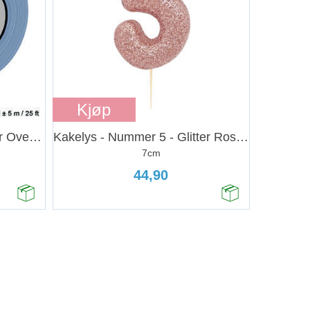
Kjøp
Sticky Dots - Fest Ballonger Overalt
Kakelys - Nummer 5 - Glitter Rosegull
7cm
44,90