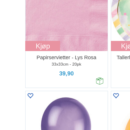
Kjøp
Kj
Papirservietter - Lys Rosa
Talle
33x33cm - 20pk
39,90