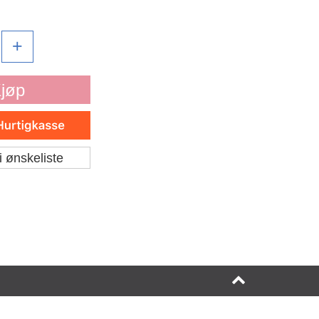
+
jøp
i ønskeliste