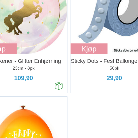
øp
Kjøp
rkener - Glitter Enhjørning
23cm - 8pk
50pk
109,90
29,90