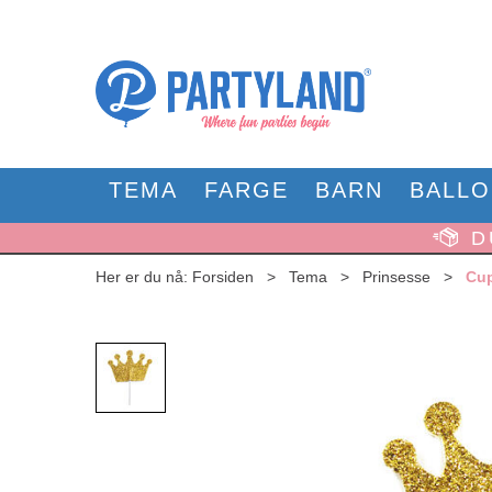
TEMA
FARGE
BARN
BALL
D
Her er du nå:
Forsiden
>
Tema
>
Prinsesse
>
Cup