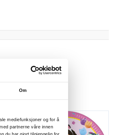
Om
iale mediefunksjoner og for å
 med partnerne våre innen
u har gjort tilgjengelig for