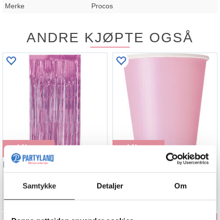
Merke
Procos
ANDRE KJØPTE OGSÅ
Kjøp
Kjøp
Lys Rosa Folie - Frynsegardin
Ensfarget Lys Rosa
1 Frynsegardin - 1x2m
14 Kopper i papp - 2,5dl
Samtykke
Detaljer
Om
139,90
59,90