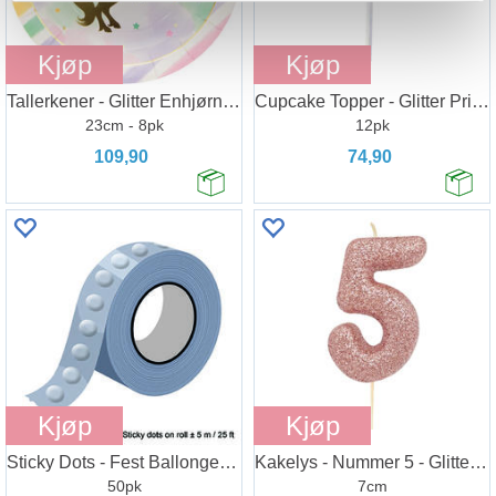
Kjøp
Kjøp
Tallerkener - Glitter Enhjørning
Cupcake Topper - Glitter Prinsessekrone
23cm - 8pk
12pk
109,90
74,90
Kjøp
Kjøp
Sticky Dots - Fest Ballonger Overalt
Kakelys - Nummer 5 - Glitter Rosegull
50pk
7cm