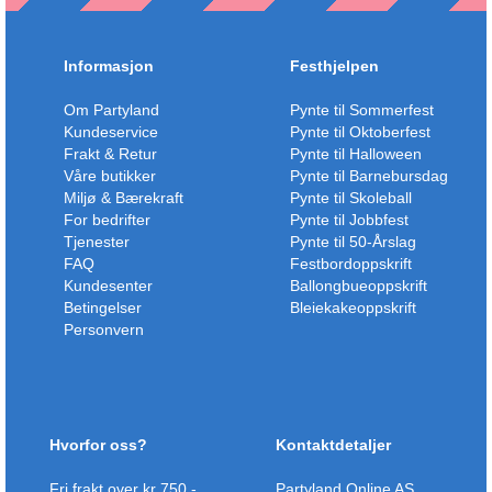
Informasjon
Festhjelpen
Om Partyland
Pynte til Sommerfest
Kundeservice
Pynte til Oktoberfest
Frakt & Retur
Pynte til Halloween
Våre butikker
Pynte til Barnebursdag
Miljø & Bærekraft
Pynte til Skoleball
For bedrifter
Pynte til Jobbfest
Tjenester
Pynte til 50-Årslag
FAQ
Festbordoppskrift
Kundesenter
Ballongbueoppskrift
Betingelser
Bleiekakeoppskrift
Personvern
Hvorfor oss?
Kontaktdetaljer
Fri frakt over kr 750,-
Partyland Online AS