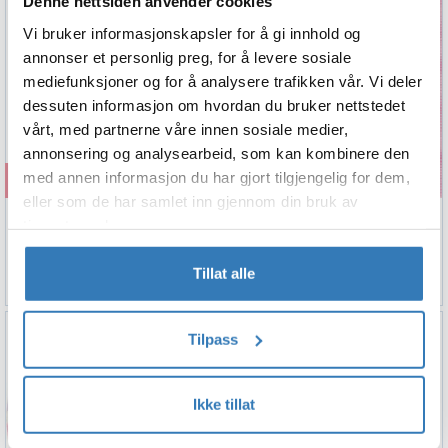
Denne nettsiden anvender cookies
Vi bruker informasjonskapsler for å gi innhold og
annonser et personlig preg, for å levere sosiale
mediefunksjoner og for å analysere trafikken vår. Vi deler
dessuten informasjon om hvordan du bruker nettstedet
vårt, med partnerne våre innen sosiale medier,
annonsering og analysearbeid, som kan kombinere den
Kjøp
Kjøp
med annen informasjon du har gjort tilgjengelig for dem,
eller som de har samlet inn gjennom din bruk av
Gabbys Dollhouse
Papirservietter - Lys Rosa
tjenestene deres.
6 Plastikk Godteposer
33x33cm - 20pk
29,90
39,90
Tillat alle
Tilpass
Ikke tillat