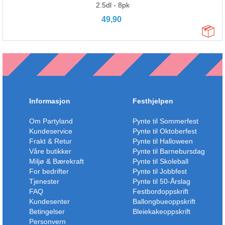
2.5dl - 8pk
49,90
Informasjon
Festhjelpen
Om Partyland
Pynte til Sommerfest
Kundeservice
Pynte til Oktoberfest
Frakt & Retur
Pynte til Halloween
Våre butikker
Pynte til Barnebursdag
Miljø & Bærekraft
Pynte til Skoleball
For bedrifter
Pynte til Jobbfest
Tjenester
Pynte til 50-Årslag
FAQ
Festbordoppskrift
Kundesenter
Ballongbueoppskrift
Betingelser
Bleiekakeoppskrift
Personvern