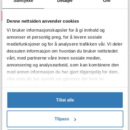
Samtykke
Detaljer
Om
Kjøp
Denne nettsiden anvender cookies
Servietter - Baby Shower Pink Hearts
Vi bruker informasjonskapsler for å gi innhold og
33cm - 16pk
annonser et personlig preg, for å levere sosiale
39,90
mediefunksjoner og for å analysere trafikken vår. Vi deler
dessuten informasjon om hvordan du bruker nettstedet
vårt, med partnerne våre innen sosiale medier,
annonsering og analysearbeid, som kan kombinere den
med annen informasjon du har gjort tilgjengelig for dem,
eller som de har samlet inn gjennom din bruk av
tjenestene deres.
Tillat alle
Tilpass