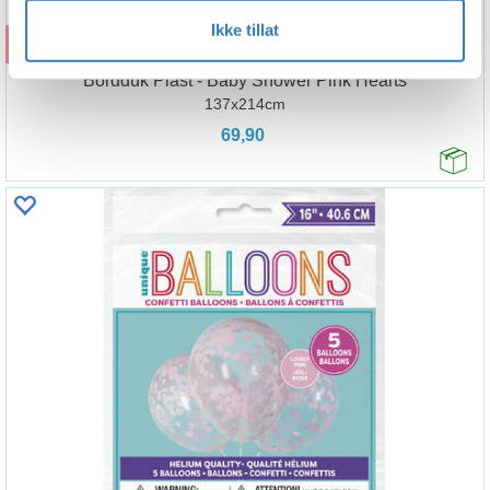
Ikke tillat
Kjøp
Bordduk Plast - Baby Shower Pink Hearts
137x214cm
69,90