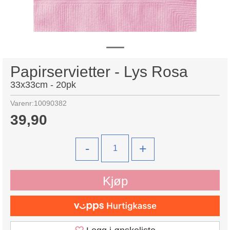
Papirservietter - Lys Rosa
33x33cm - 20pk
Varenr:
10090382
39,90
-
+
Kjøp