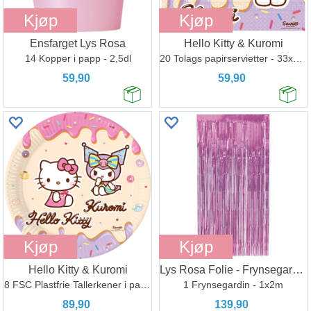
Kjøp
Kjøp
Ensfarget Lys Rosa
Hello Kitty & Kuromi
14 Kopper i papp - 2,5dl
20 Tolags papirservietter - 33x33cm
59,90
59,90
Kjøp
Kjøp
Hello Kitty & Kuromi
Lys Rosa Folie - Frynsegardin
8 FSC Plastfrie Tallerkener i papir 23cm
1 Frynsegardin - 1x2m
89,90
139,90