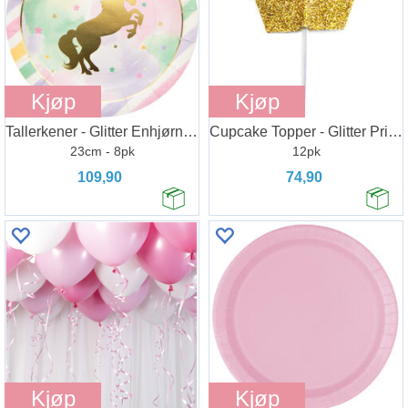
Kjøp
Kjøp
Tallerkener - Glitter Enhjørning
Cupcake Topper - Glitter Prinsessekrone
23cm - 8pk
12pk
109,90
74,90
Kjøp
Kjøp