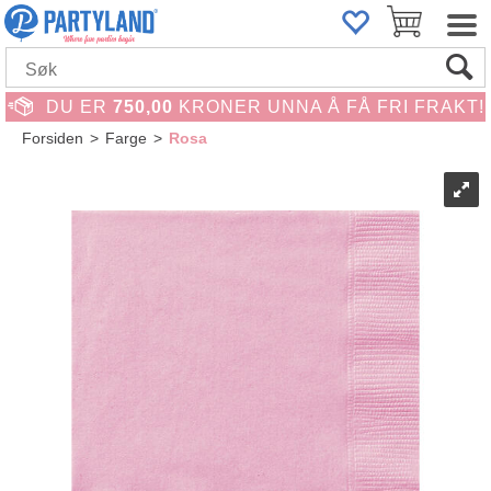
DU ER
750,00
KRONER UNNA Å FÅ FRI FRAKT!
Forsiden
>
Farge
>
Rosa