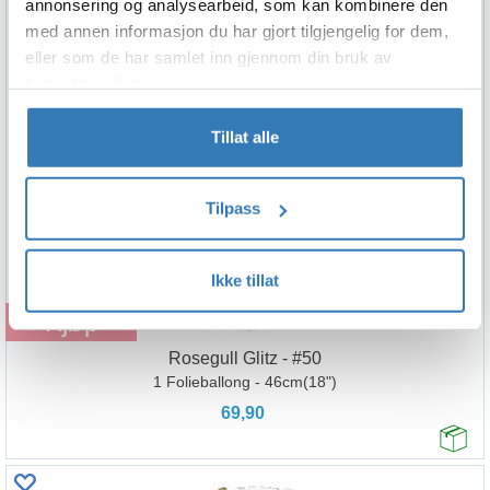
annonsering og analysearbeid, som kan kombinere den
med annen informasjon du har gjort tilgjengelig for dem,
eller som de har samlet inn gjennom din bruk av
tjenestene deres.
Tillat alle
Tilpass
Ikke tillat
Kjøp
Rosegull Glitz - #50
1 Folieballong - 46cm(18")
69,90