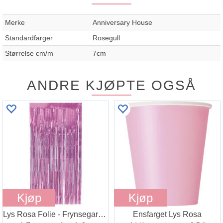
Merke
Anniversary House
Standardfarger
Rosegull
Størrelse cm/m
7cm
ANDRE KJØPTE OGSÅ
Kjøp
Kjøp
Lys Rosa Folie - Frynsegardin
Ensfarget Lys Rosa