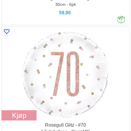
30cm - 6pk
59,90
Kjøp
Rosegull Glitz - #70