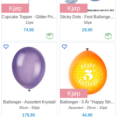
Kjøp
Kjøp
Cupcake Topper - Glitter Prinsessekrone
Sticky Dots - Fest Ballonger Overalt
12pk
50pk
74,90
29,90
Kjøp
Ballonger - Assortert Krystall
Ballonger - 5 År "Happy 5th Birthday"
30cm - 50pk
Assortert - 25cm - 10pk
179,90
44,90