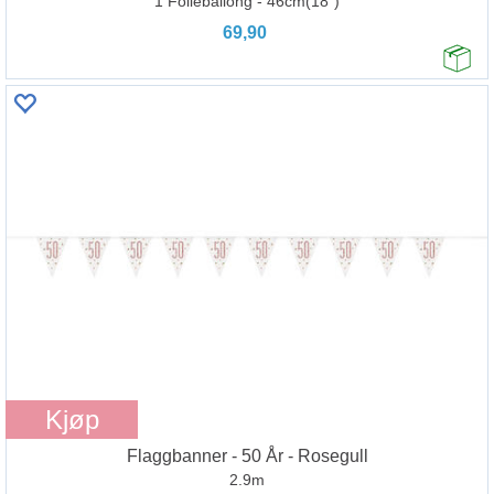
1 Folieballong - 46cm(18")
69,90
Kjøp
Flaggbanner - 50 År - Rosegull
2.9m